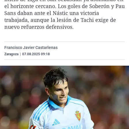
La rosa de los vientos
Caso
Extremadura
Virales
el horizonte cercano. Los goles de Soberón y Pau
Sans daban ante el Nástic una victoria
Gente viajera
Retornados
Galicia
Televisión
trabajada, aunque la lesión de Tachi exige de
Como el perro y el gat
Equipo de investigaci
La Rioja
Elecciones
nuevo refuerzos defensivos.
Operación Viuda Negr
Navarra
País Vasco
Francisco Javier Castarlenas
Zaragoza
|
07.08.2025 09:18