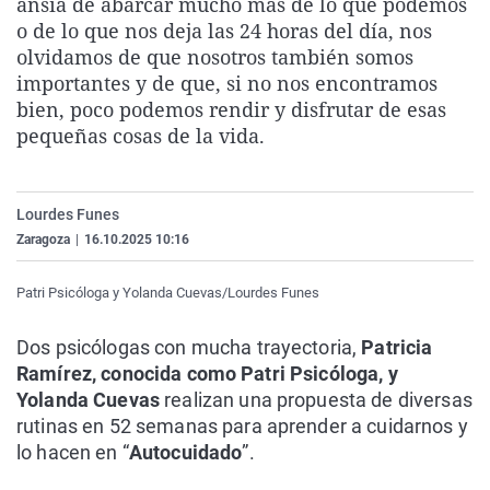
ansia de abarcar mucho más de lo que podemos
La rosa de los vientos
Caso
Extremadura
Virales
o de lo que nos deja las 24 horas del día, nos
olvidamos de que nosotros también somos
Gente viajera
Retornados
Galicia
Televisión
importantes y de que, si no nos encontramos
Como el perro y el gat
Equipo de investigaci
La Rioja
Elecciones
bien, poco podemos rendir y disfrutar de esas
pequeñas cosas de la vida.
Operación Viuda Negr
Navarra
País Vasco
Lourdes Funes
Zaragoza
|
16.10.2025 10:16
Patri Psicóloga y Yolanda Cuevas/Lourdes Funes
Dos psicólogas con mucha trayectoria,
Patricia
Ramírez, conocida como Patri Psicóloga, y
Yolanda Cuevas
realizan una propuesta de diversas
rutinas en 52 semanas para aprender a cuidarnos y
lo hacen en “
Autocuidado
”.