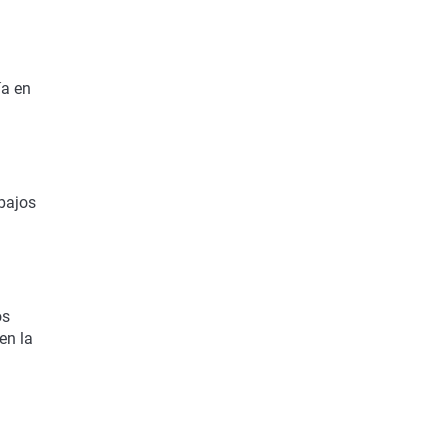
ía en
abajos
os
en la