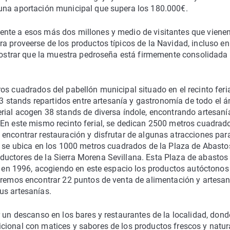
una aportación municipal que supera los 180.000€.
ente a esos más dos millones y medio de visitantes que viene
a proveerse de los productos típicos de la Navidad, incluso en
emostrar que la muestra pedroseña está firmemente consolidada 
s cuadrados del pabellón municipal situado en el recinto feria
 53 stands repartidos entre artesanía y gastronomía de todo el 
rial acogen 38 stands de diversa índole, encontrando artesaní
 En este mismo recinto ferial, se dedican 2500 metros cuadrad
encontrar restauración y disfrutar de algunas atracciones par
ra se ubica en los 1000 metros cuadrados de la Plaza de Abasto
uctores de la Sierra Morena Sevillana. Esta Plaza de abastos 
ió en 1996, acogiendo en este espacio los productos autóctonos
odremos encontrar 22 puntos de venta de alimentación y artesa
us artesanías.
r un descanso en los bares y restaurantes de la localidad, dond
cional con matices y sabores de los productos frescos y natur