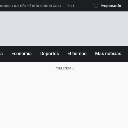
uncionaria que informó de la crisis en Ceuta
"No hay mafias, que no nos engañen": exper
Programación
ña
Economía
Deportes
El tiempo
Más noticias
Fútbol
Sociedad
Baloncesto
Mundo
Tenis
Salud
Motor
Cultura
Ciencia y Tecnología
adrid
Gastronomía
nciana
Medio ambiente