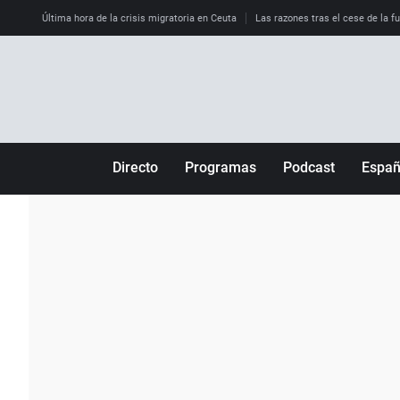
Última hora de la crisis migratoria en Ceuta
Las razones tras el cese de la f
Directo
Programas
Podcast
Espa
Más de uno
Los Perseguidos
Andalucía
Por fin
Malas decisiones
Aragón
Julia en la onda
Expedientes del más allá
Baleares
La brújula
El viaje del Guernica
Cantabria
Radioestadio
Invisibles
Cataluña
Radioestadio noche
Prohibido morirse
Comunidad de M
El colegio invisible
Esto no ha pasado
Comunitat Vale