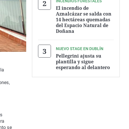
INCENDIOS FORESTALES
El incendio de
Aznalcázar se salda con
14 hectáreas quemadas
del Espacio Natural de
Doñana
NUEVO STAGE EN DUBLÍN
Pellegrini ajusta su
plantilla y sigue
esperando al delantero
 la
n
ones,
as
ara
nto se