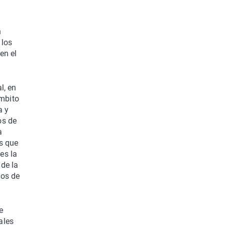
n
 los
en el
l, en
ámbito
a y
os de
a
s que
es la
 de la
nos de
e
ales