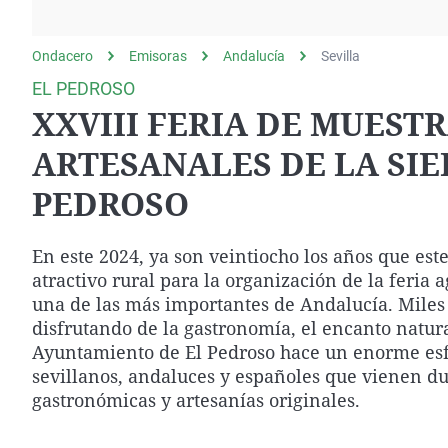
La rosa de los vientos
Caso
Extremadura
Gente viajera
Retornados
Galicia
Ondacero
Emisoras
Andalucía
Sevilla
Como el perro y el
Equipo de investigación
La Rioja
EL PEDROSO
gato
XXVIII FERIA DE MUEST
Operación Viuda
Navarra
Negra
País Vasco
ARTESANALES DE LA SIE
PEDROSO
En este 2024, ya son veintiocho los años que est
atractivo rural para la organización de la feria
una de las más importantes de Andalucía. Miles 
disfrutando de la gastronomía, el encanto natura
Ayuntamiento de El Pedroso hace un enorme esfue
sevillanos, andaluces y españoles que vienen du
gastronómicas y artesanías originales.