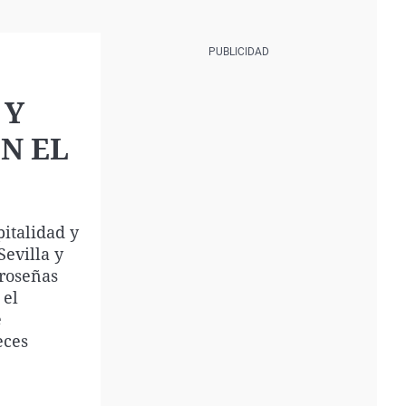
 Y
N EL
pitalidad y
Sevilla y
droseñas
 el
e
eces