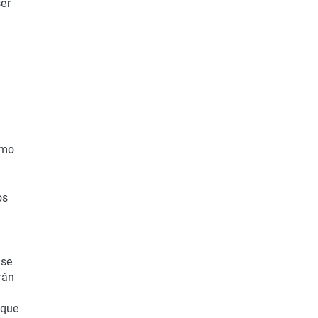
ser
omo
os
 se
rán
 que