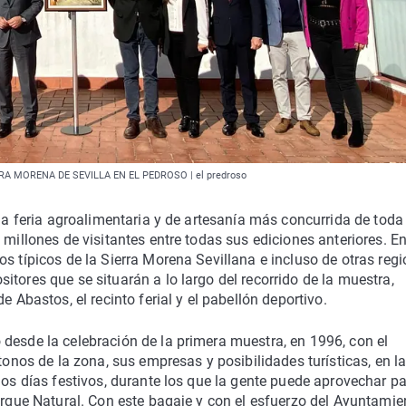
A MORENA DE SEVILLA EN EL PEDROSO | el predroso
 la feria agroalimentaria y de artesanía más concurrida de toda
 millones de visitantes entre todas sus ediciones anteriores. E
s típicos de la Sierra Morena Sevillana e incluso de otras regi
tores que se situarán a lo largo del recorrido de la muestra,
e Abastos, el recinto ferial y el pabellón deportivo.
desde la celebración de la primera muestra, en 1996, con el
tonos de la zona, sus empresas y posibilidades turísticas, en l
dos días festivos, durante los que la gente puede aprovechar p
Parque Natural. Con este bagaje y con el esfuerzo del Ayuntamie