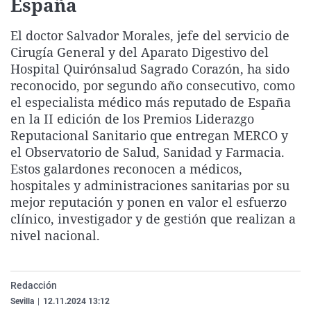
España
La rosa de los vientos
Caso
Extremadura
Virales
El doctor Salvador Morales, jefe del servicio de
Gente viajera
Retornados
Galicia
Televisión
Cirugía General y del Aparato Digestivo del
Como el perro y el gat
Equipo de investigaci
La Rioja
Elecciones
Hospital Quirónsalud Sagrado Corazón, ha sido
reconocido, por segundo año consecutivo, como
Operación Viuda Negr
Navarra
el especialista médico más reputado de España
País Vasco
en la II edición de los Premios Liderazgo
Reputacional Sanitario que entregan MERCO y
el Observatorio de Salud, Sanidad y Farmacia.
Estos galardones reconocen a médicos,
hospitales y administraciones sanitarias por su
mejor reputación y ponen en valor el esfuerzo
clínico, investigador y de gestión que realizan a
nivel nacional.
Redacción
Sevilla
|
12.11.2024 13:12