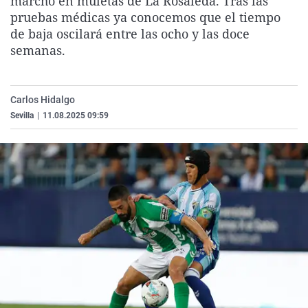
marchó en muletas de La Rosaleda. Tras las
La rosa de los vientos
Caso
Extremadura
Virales
pruebas médicas ya conocemos que el tiempo
de baja oscilará entre las ocho y las doce
Gente viajera
Retornados
Galicia
Televisión
semanas.
Como el perro y el gat
Equipo de investigaci
La Rioja
Elecciones
Operación Viuda Negr
Navarra
Carlos Hidalgo
País Vasco
Sevilla
|
11.08.2025 09:59