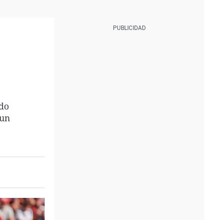
ado
 un