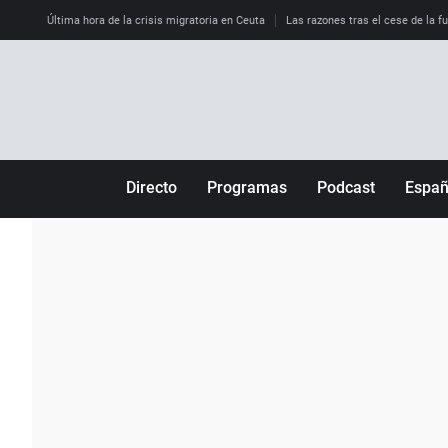
Última hora de la crisis migratoria en Ceuta
Las razones tras el cese de la f
Directo
Programas
Podcast
Espa
Más de uno
Los Perseguidos
Andalucía
Por fin
Malas decisiones
Aragón
Julia en la onda
Expedientes del más allá
Baleares
La brújula
El viaje del Guernica
Cantabria
Radioestadio
Invisibles
Cataluña
Radioestadio noche
Prohibido morirse
Comunidad de M
El colegio invisible
Esto no ha pasado
Comunitat Vale