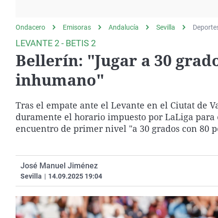
La rosa de los vientos
Caso
Extremadura
Gente viajera
Retornados
Galicia
Ondacero
Emisoras
Andalucía
Sevilla
Deporte
Como el perro y el
Equipo de investigación
La Rioja
LEVANTE 2 - BETIS 2
gato
Bellerín: "Jugar a 30 gra
Operación Viuda
Navarra
Negra
País Vasco
inhumano"
Tras el empate ante el Levante en el Ciutat de Va
duramente el horario impuesto por LaLiga para 
encuentro de primer nivel "a 30 grados con 80 
José Manuel Jiménez
Sevilla
|
14.09.2025 19:04