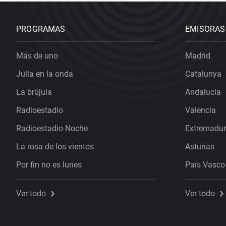
PROGRAMAS
EMISORAS
Más de uno
Madrid
Julia en la onda
Catalunya
La brújula
Andalucía
Radioestadio
Valencia
Radioestadio Noche
Extremadu
La rosa de los vientos
Asturias
Por fin no es lunes
País Vasco
Ver todo
Ver todo