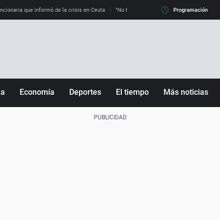
uncionaria que informó de la crisis en Ceuta
"No hay mafias, que no nos engañen": exper
Programación
ña
Economía
Deportes
El tiempo
Más noticias
Fútbol
Sociedad
Baloncesto
Mundo
Tenis
Salud
Motor
Cultura
Ciencia y Tecnología
adrid
Gastronomía
nciana
Medio ambiente