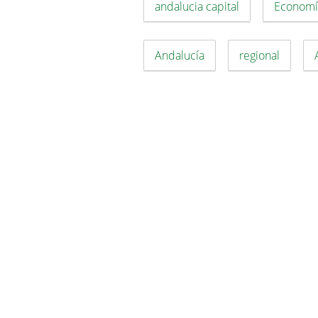
andalucia capital
Economí
Andalucía
regional