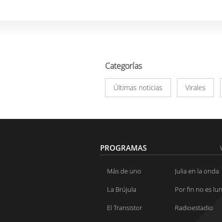
Categorías
Últimas noticias
Virales
PROGRAMAS
Más de uno
Julia en la onda
La Brújula
Por fin no es lu
El Transistor
Radioestadio