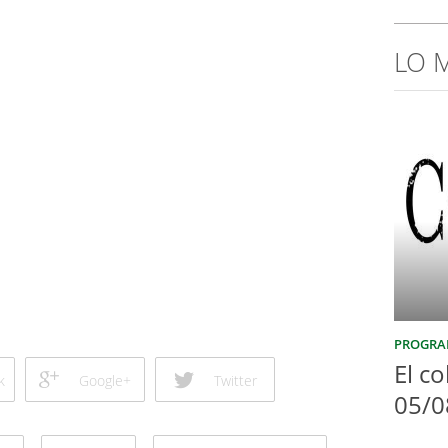
LO 
PROGRA
El co
k
Google+
Twitter
05/0