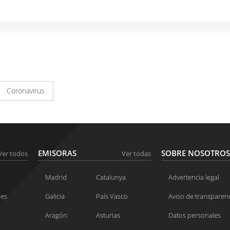
Coronavirus
EMISORAS
SOBRE NOSOTROS
Ver todos
Ver todas
Madrid
Catalunya
Advertencia legal
nes
Galicia
País Vasco
Aviso de transparen
Aragón
Asturias
Datos personales