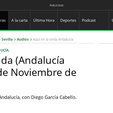
PUBLICIDAD
ras
A la carta
Última Hora
Deportes
Podcast
Sevilla
Audios
Aquí en la onda Andalucía
UCÍA.
nda (Andalucía
3 de Noviembre de
ndalucía, con Diego García Cabello.