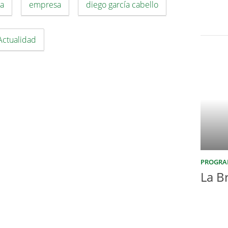
a
empresa
diego garcía cabello
Actualidad
PROGRA
La B