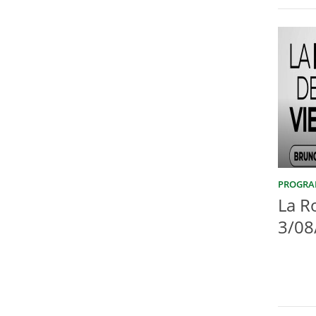
PROGRA
La R
3/08