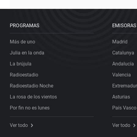
PROGRAMAS
EMISORAS
Más de uno
Madrid
Julia en la onda
Catalunya
La brújula
Andalucía
Radioestadio
Valencia
Radioestadio Noche
Extremadu
La rosa de los vientos
Asturias
Por fin no es lunes
País Vasco
Ver todo
Ver todo