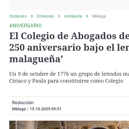
La rosa de los vientos
Caso
Extremadura
Gente viajera
Retornados
Galicia
Ondacero
Emisoras
Andalucía
Málaga
Como el perro y el
Equipo de investigación
La Rioja
ANIVERSARIO
gato
El Colegio de Abogados de
Operación Viuda
Navarra
Negra
País Vasco
250 aniversario bajo el l
malagueña’
Un 9 de octubre de 1776 un grupo de letrados ma
Ciriaco y Paula para constituirse como Colegio
Redacción
Málaga
|
15.10.2025 09:51