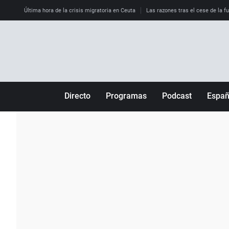
Última hora de la crisis migratoria en Ceuta
Las razones tras el cese de la f
Directo
Programas
Podcast
Espa
Más de uno
Los Perseguidos
Andalucía
Por fin
Malas decisiones
Aragón
Julia en la onda
Expedientes del más allá
Baleares
La brújula
El viaje del Guernica
Cantabria
Radioestadio
Invisibles
Cataluña
Radioestadio noche
Prohibido morirse
Comunidad de M
El colegio invisible
Esto no ha pasado
Comunitat Vale