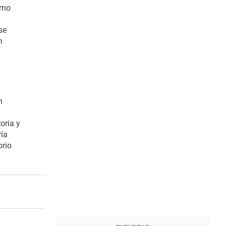
omo
se
n
n
oria y
ría
orio