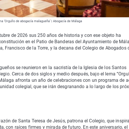
lema ‘Orgullo de abogacía malagueña’ | Abogacía de Málaga
ubre de 2026 sus 250 años de historia y con ese objeto ha
 constitución en el Patio de Banderas del Ayuntamiento de Mál
ga, Francisco de la Torre, y la decana del Colegio de Abogados 
ueños se reunieron en la sacristía de la Iglesia de los Santos
legio. Cerca de dos siglos y medio después, bajo el lema “Orgu
Málaga afronta un año de celebraciones con un programa de a
unidad colegial, que se irán desgranando a lo largo de los pró
ón de Santa Teresa de Jesús, patrona el Colegio, que inspira
 con raíces firmes y mirada de futuro. En este aniversario, el