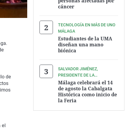
personas afectadas por
cáncer
TECNOLOGÍA EN MÁS DE UNO
MÁLAGA
Estudiantes de la UMA
aga.
diseñan una mano
de
biónica
SALVADOR JIMÉNEZ,
PRESIDENTE DE LA
llo de
ASOCIACIÓN ZEGRÍ
Málaga celebrará el 14
ctos
de agosto la Cabalgata
ximos
Histórica como inicio de
la Feria
 el