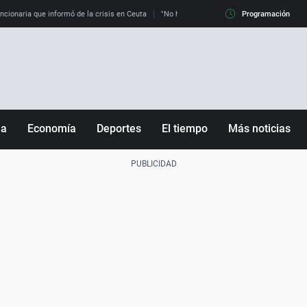
uncionaria que informó de la crisis en Ceuta
"No hay mafias, que no nos engañen": exper
Programación
ña
Economía
Deportes
El tiempo
Más noticias
Fútbol
Sociedad
Baloncesto
Mundo
Tenis
Salud
Motor
Cultura
Ciencia y Tecnología
adrid
Gastronomía
nciana
Medio ambiente