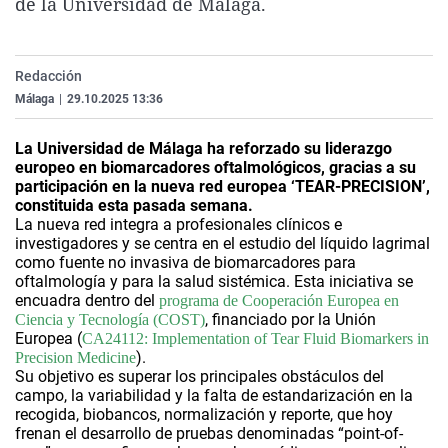
de la Universidad de Málaga.
La rosa de los vientos
Caso
Extremadura
Virales
Gente viajera
Retornados
Galicia
Televisión
Redacción
Como el perro y el gat
Equipo de investigaci
La Rioja
Elecciones
Málaga
|
29.10.2025 13:36
Operación Viuda Negr
Navarra
La Universidad de Málaga ha reforzado su liderazgo
País Vasco
europeo en biomarcadores oftalmológicos, gracias a su
participación en la nueva red europea ‘TEAR-PRECISION’,
constituida esta pasada semana.
La nueva red integra a profesionales clínicos e
investigadores y se centra en el estudio del líquido lagrimal
como fuente no invasiva de biomarcadores para
oftalmología y para la salud sistémica. Esta iniciativa se
encuadra dentro del
programa de Cooperación Europea en
, financiado por la Unión
Ciencia y Tecnología (COST)
Europea (
CA24112: Implementation of Tear Fluid Biomarkers in
).
Precision Medicine
Su objetivo es superar los principales obstáculos del
campo, la variabilidad y la falta de estandarización en la
recogida, biobancos, normalización y reporte, que hoy
frenan el desarrollo de pruebas denominadas “point-of-