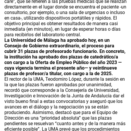
care”, que se refieren a las pruebas médicas que se realizan
directamente en el lugar donde se encuentra el paciente -un
consultorio, por ejemplo, o una sala de urgencias o incluso
en casa-, utilizando dispositivos portátiles y rápidos. El
objetivo principal es obtener resultados de manera casi
inmediata (en minutos), en lugar de esperar horas o días
para recibirlos del laboratorio central.
La Universidad de Málaga ha aprobado hoy, en un
Consejo de Gobierno extraordinario, el proceso para
cubrir 31 plazas de profesorado funcionario. En concreto,
la institución ha aprobado dos plazas de catedrático/a
con cargo a la Oferta de Empleo Público del año 2023 —
cuya vigencia termina el presente año— y veintinueve
plazas de profesor/a titular, con cargo a la de 2025.
El rector de la UMA, Teodomiro López, durante la sesión en
la que las plazas fueron aprobadas por unanimidad,
recordó que corresponde a la Consejería de Universidad,
Investigación e Innovación de la Junta de Andalucía dar el
visto bueno final a estas convocatorias y aseguró que los
avances en el diálogo y la negociación ya se están
produciendo. Asimismo, destacó que para el Equipo de
Dirección es una “prioridad absoluta” que las plazas
pendientes se resuelvan “cuanto antes y de la manera más
eficiente posible”. La UMA prevé que los procedimientos