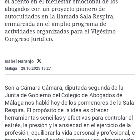
el acento en el bienestar emocional de los
La rosa de los vientos
Caso
Extremadura
Virales
abogados con un proyecto pionero de
autocuidados en la llamada Sala Respira,
Gente viajera
Retornados
Galicia
Televisión
enmarcada en el amplio programa de
Como el perro y el gat
Equipo de investigaci
La Rioja
Elecciones
actividades organizadas para el Vigésimo
Congreso Jurídico.
Operación Viuda Negr
Navarra
País Vasco
Isabel Naranjo
Malaga
|
28.10.2025 13:27
Sonia Cámara Cámara, diputada segunda de la
Junta de Gobierno del Colegio de Abogados de
Málaga nos habló hoy de los pormenores de la Sala
Respira. El propósito de la idea es ofrecer
herramientas sencillas y efectivas para controlar el
estrés, la presión y la ansiedad en el ejercicio de la
profesión; equilibrar la vida personal y profesional, e