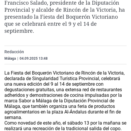
Francisco Salado, presidente de la Diputación
La rosa de los vientos
Caso
Extremadura
Virales
Provincial y alcalde de Rincón de la Victoria, ha
Gente viajera
Retornados
Galicia
Televisión
presentado la Fiesta del Boquerón Victoriano
que se celebrará entre el 9 y el 14 de
Como el perro y el gat
Equipo de investigaci
La Rioja
Elecciones
septiembre.
Operación Viuda Negr
Navarra
País Vasco
Redacción
Málaga
|
04.09.2025 13:48
La Fiesta del Boquerón Victoriano de Rincón de la Victoria,
declarada de Singularidad Turística Provincial, celebrará
una nueva edición del 9 al 14 de septiembre con
degustaciones gratuitas, una extensa red de restaurantes
adheridos y demostraciones de cocina impulsadas por la
marca Sabor a Málaga de la Diputación Provincial de
Málaga, que también organiza una feria de productos
agroalimentarios en la plaza Al-Ándalus durante el fin de
semana.
Como novedad de este año, el sábado 13 por la mañana se
realizará una recreación de la tradicional salida del copo.