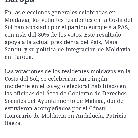
La rosa de los vientos
Caso
Extremadura
Virales
En las elecciones generales celebradas en
Gente viajera
Retornados
Galicia
Televisión
Moldavia, los votantes residentes en la Costa del
Sol han apostado por el partido europeísta PAS,
Como el perro y el gat
Equipo de investigaci
La Rioja
Elecciones
con más del 80% de los votos. Este resultado
Operación Viuda Negr
Navarra
apoya a la actual presidenta del País, Maia
País Vasco
Sandu, y su política de integración de Moldavia
en Europa.
Las votaciones de los residentes moldavos en la
Costa del Sol, se celebraron sin ningún
incidente en el colegio electoral habilitado en
las oficinas del Área de Gobierno de Derechos
Sociales del Ayuntamiento de Málaga, donde
estuvieron acompañados por el Cónsul
Honorario de Moldavia en Andalucía, Patricio
Baeza.