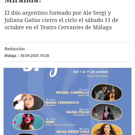
La rosa de los vientos
Caso
Extremadura
Virales
El dúo argentino formado por Ale Sergi y
Gente viajera
Retornados
Galicia
Televisión
Juliana Gattas cierra el ciclo el sábado 11 de
Como el perro y el gat
Equipo de investigaci
La Rioja
Elecciones
octubre en el Teatro Cervantes de Málaga
Operación Viuda Negr
Navarra
País Vasco
Redacción
Málaga
|
30.09.2025 10:28