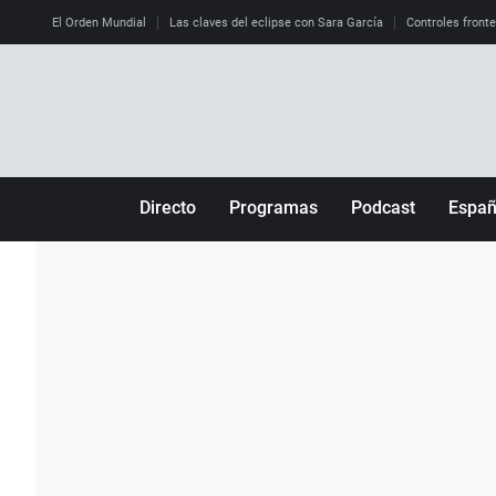
El Orden Mundial
Las claves del eclipse con Sara García
Controles front
Directo
Programas
Podcast
Espa
Más de uno
Los Perseguidos
Andalucía
Por fin
Malas decisiones
Aragón
Julia en la onda
Expedientes del más allá
Baleares
La brújula
El viaje del Guernica
Cantabria
Radioestadio
Invisibles
Cataluña
Radioestadio noche
Prohibido morirse
Comunidad de M
El colegio invisible
Esto no ha pasado
Comunitat Vale