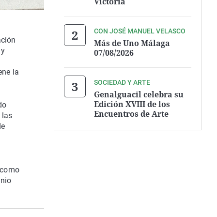
Victoria
CON JOSÉ MANUEL VELASCO
ación
Más de Uno Málaga
 y
07/08/2026
ene la
SOCIEDAD Y ARTE
Genalguacil celebra su
Edición XVIII de los
do
Encuentros de Arte
 las
de
r como
onio