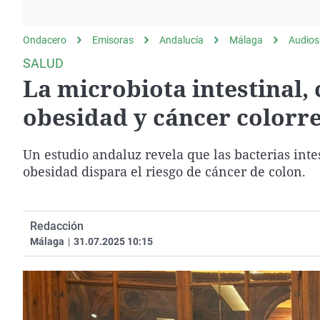
La rosa de los vientos
Caso
Extremadura
Gente viajera
Retornados
Galicia
Ondacero
Emisoras
Andalucía
Málaga
Audios
Como el perro y el
Equipo de investigación
La Rioja
SALUD
gato
La microbiota intestinal, 
Operación Viuda
Navarra
Negra
País Vasco
obesidad y cáncer colorre
Un estudio andaluz revela que las bacterias inte
obesidad dispara el riesgo de cáncer de colon.
Redacción
Málaga
|
31.07.2025 10:15