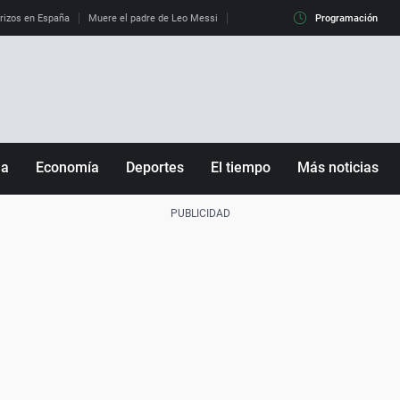
erizos en España
Muere el padre de Leo Messi
La diferencia entre observar el eclip
Programación
ña
Economía
Deportes
El tiempo
Más noticias
Fútbol
Sociedad
Baloncesto
Mundo
Tenis
Salud
Motor
Cultura
Ciencia y Tecnología
adrid
Gastronomía
nciana
Medio ambiente