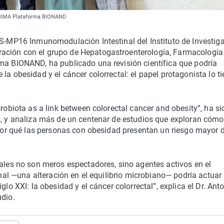
 | IBIMA Plataforma BIONAND
BS-MP16 Inmunomodulación Intestinal del Instituto de Investig
ación con el grupo de Hepatogastroenterología, Farmacología
rma BIONAND, ha publicado una revisión científica que podría
la obesidad y el cáncer colorrectal: el papel protagonista lo ti
crobiota as a link between colorectal cancer and obesity”, ha si
s, y analiza más de un centenar de estudios que exploran cómo
r por qué las personas con obesidad presentan un riesgo mayor 
nales no son meros espectadores, sino agentes activos en el
tinal —una alteración en el equilibrio microbiano— podría actua
glo XXI: la obesidad y el cáncer colorrectal”, explica el Dr. Ant
udio.