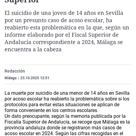
La rosa de los vientos
Caso
Extremadura
Virales
El suicidio de una joven de 14 años en Sevilla
Gente viajera
Retornados
Galicia
Televisión
por un presunto caso de acoso escolar, ha
Como el perro y el gat
Equipo de investigaci
La Rioja
Elecciones
reabierto esta problemática en la que, según un
informe elaborado por el Fiscal Superior de
Operación Viuda Negr
Navarra
Andalucía correspondiente a 2024, Málaga se
País Vasco
encuentra a la cabeza
Redacción
Málaga
|
23.10.2025 12:51
La muerte por suicidio de una menor de 14 años en Sevilla
por acoso escolar ha reabierto la problemática sobre si los
protocolos para evitar estas situaciones se aplican de
forma conveniente en los centros escolares.
Un dato preocupante, según la memoria publicada por la
Fiscalía Superior de Andalucía, se recoge que Málaga es la
provincia andaluza donde se registraron más casos de
acoso escolar en 2024. Según las cifras recogidas en el