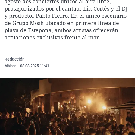
agosto dos conciertos únicos al aire libre,
La rosa de los vientos
Caso
Extremadura
Virales
protagonizados por el cantaor Lin Cortés y el DJ
y productor Pablo Fierro. En el único escenario
Gente viajera
Retornados
Galicia
Televisión
de Grupo Mosh ubicado en primera línea de
Como el perro y el gat
Equipo de investigaci
La Rioja
Elecciones
playa de Estepona, ambos artistas ofrecerán
actuaciones exclusivas frente al mar
Operación Viuda Negr
Navarra
País Vasco
Redacción
Málaga
|
08.08.2025 11:41