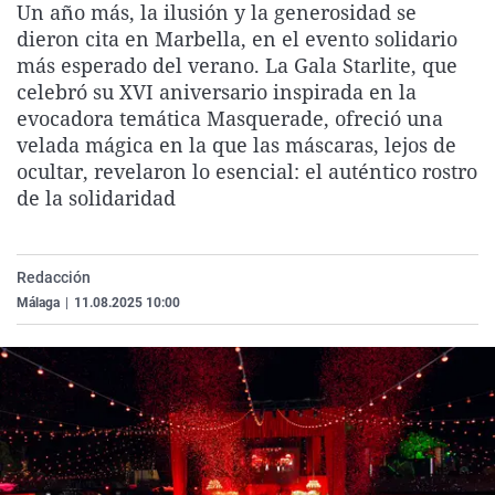
Un año más, la ilusión y la generosidad se
La rosa de los vientos
Caso
Extremadura
Virales
dieron cita en Marbella, en el evento solidario
Gente viajera
Retornados
Galicia
Televisión
más esperado del verano. La Gala Starlite, que
celebró su XVI aniversario inspirada en la
Como el perro y el gat
Equipo de investigaci
La Rioja
Elecciones
evocadora temática Masquerade, ofreció una
Operación Viuda Negr
Navarra
velada mágica en la que las máscaras, lejos de
ocultar, revelaron lo esencial: el auténtico rostro
País Vasco
de la solidaridad
Redacción
Málaga
|
11.08.2025 10:00