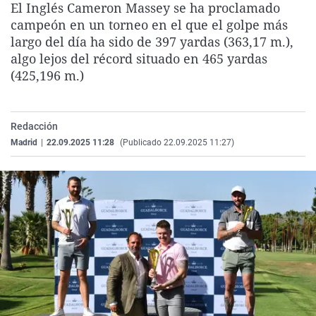
El Inglés Cameron Massey se ha proclamado
La rosa de los vientos
Caso
Extremadura
Virales
campeón en un torneo en el que el golpe más
Gente viajera
Retornados
Galicia
Televisión
largo del día ha sido de 397 yardas (363,17 m.),
algo lejos del récord situado en 465 yardas
Como el perro y el gat
Equipo de investigaci
La Rioja
Elecciones
(425,196 m.)
Operación Viuda Negr
Navarra
País Vasco
Redacción
Madrid
|
22.09.2025 11:28
(Publicado 22.09.2025 11:27)