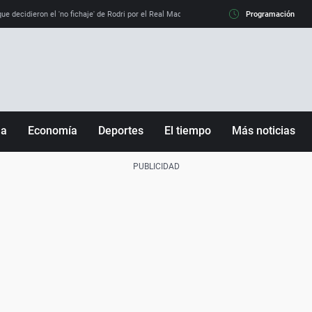
e decidieron el 'no fichaje' de Rodri por el Real Madrid y su 'sí' al Barça
Programación
La llamada de
ña
Economía
Deportes
El tiempo
Más noticias
Fútbol
Sociedad
Baloncesto
Mundo
Tenis
Salud
Motor
Cultura
Ciencia y Tecnología
adrid
Gastronomía
nciana
Medio ambiente