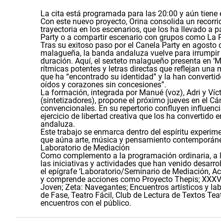
La cita está programada para las 20:00 y aún tiene 
Con este nuevo proyecto, Orina consolida un recor
trayectoria en los escenarios, que los ha llevado a pa
Party o a compartir escenario con grupos como La P
Tras su exitoso paso por el Canela Party en agosto
malagueña, la banda andaluza vuelve para irrumpir 
duración. Aquí, el sexteto malagueño presenta en ‘
rítmicas potentes y letras directas que reflejan un
que ha “encontrado su identidad” y la han convertid
oídos y corazones sin concesiones”.
La formación, integrada por Manué (voz), Adri y Vícto
(sintetizadores), propone el próximo jueves en el C
convencionales. En su repertorio confluyen influencias
ejercicio de libertad creativa que los ha convertid
andaluza.
Este trabajo se enmarca dentro del espíritu experime
que aúna arte, música y pensamiento contemporán
Laboratorio de Mediación
Como complemento a la programación ordinaria, a l
las iniciativas y actividades que han venido desar
el epígrafe ‘Laboratorio/Seminario de Mediación, Ac
y comprende acciones como Proyecto Thepis; XXXV C
Joven; Zeta: Navegantes; Encuentros artísticos y la
de Fase, Teatro Fácil, Club de Lectura de Textos Tea
encuentros con el público.