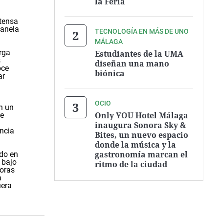
la Feria
ntensa
Canela
TECNOLOGÍA EN MÁS DE UNO
MÁLAGA
rga
Estudiantes de la UMA
s
diseñan una mano
oce
biónica
ar
OCIO
en un
Only YOU Hotel Málaga
te
inaugura Sonora Sky &
encia
Bites, un nuevo espacio
donde la música y la
gastronomía marcan el
do en
 bajo
ritmo de la ciudad
doras
a
uera