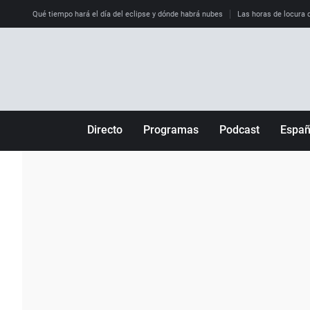
Qué tiempo hará el día del eclipse y dónde habrá nubes
Las horas de locura qu
Directo
Programas
Podcast
Espa
Más de uno
Los Perseguidos
Andalucía
Por fin
Malas decisiones
Aragón
Julia en la onda
Expedientes del más allá
Baleares
La brújula
El viaje del Guernica
Cantabria
Radioestadio
Invisibles
Cataluña
Radioestadio noche
Prohibido morirse
Comunidad de M
El colegio invisible
Esto no ha pasado
Comunitat Vale