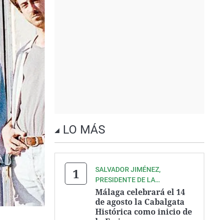
LO MÁS
SALVADOR JIMÉNEZ,
PRESIDENTE DE LA
ASOCIACIÓN ZEGRÍ
Málaga celebrará el 14
de agosto la Cabalgata
Histórica como inicio de