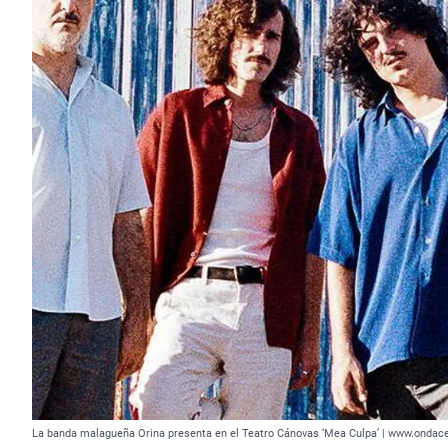
La banda malagueña Orina presenta en el Teatro Cánovas ‘Mea Culpa’ | www.ondac