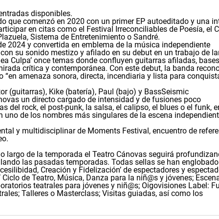
entradas disponibles.
rido que comenzó en 2020 con un primer EP autoeditado y una i
rticipar en citas como el Festival Irreconciliables de Poesía, el 
lazuela, Sistema de Entretenimiento o Sandré.
 de 2024 y convertida en emblema de la música independiente
con su sonido mestizo y afilado en su debut en un trabajo de la
Mea Culpa’ once temas donde confluyen guitarras afiladas, base
a mirada crítica y contemporánea. Con este debut, la banda recon
o “en amenaza sonora, directa, incendiaria y lista para conquist
r (guitarras), Kike (batería), Paul (bajo) y BassSeismic
ánovas un directo cargado de intensidad y de fusiones poco
 del rock, el post-punk, la salsa, el calipso, el blues o el funk, 
o en uno de los nombres más singulares de la escena independien
ntal y multidisciplinar de Moments Festival, encuentro de refer
eo.
o largo de la temporada el Teatro Cánovas seguirá profundizan
rollando las pasadas temporadas. Todas sellas se han englobado
cesilibidad, Creación y Fidelización’ de espectadores y especta
iclo de Teatro, Música, Danza para la niñ@s y jóvenes; Escen
boratorios teatrales para jóvenes y niñ@s; Oigovisiones Label: F
trales; Talleres o Masterclass; Visitas guiadas, así como los