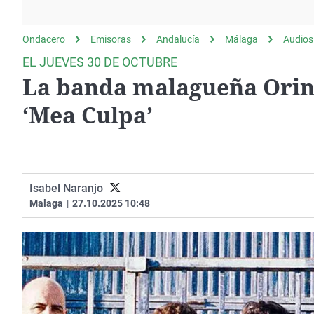
La rosa de los vientos
Caso
Extremadura
Gente viajera
Retornados
Galicia
Ondacero
Emisoras
Andalucía
Málaga
Audios
Como el perro y el
Equipo de investigación
La Rioja
EL JUEVES 30 DE OCTUBRE
gato
La banda malagueña Orina
Operación Viuda
Navarra
Negra
País Vasco
‘Mea Culpa’
Isabel Naranjo
Malaga
|
27.10.2025 10:48