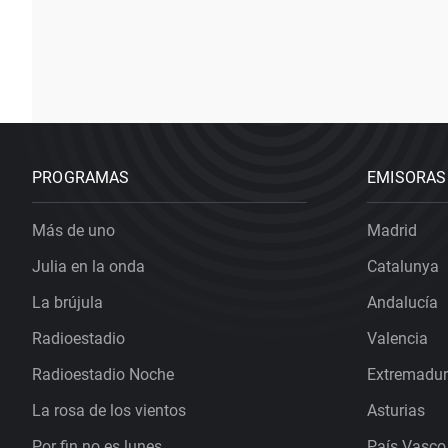
PROGRAMAS
EMISORAS
Más de uno
Madrid
Julia en la onda
Catalunya
La brújula
Andalucía
Radioestadio
Valencia
Radioestadio Noche
Extremadu
La rosa de los vientos
Asturias
Por fin no es lunes
País Vasco