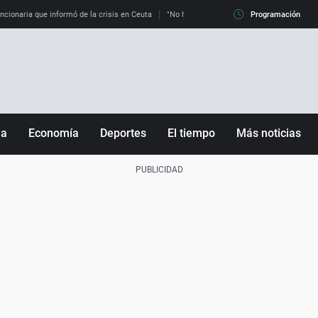
uncionaria que informó de la crisis en Ceuta
"No hay mafias, que no nos engañen": exper
Programación
ña
Economía
Deportes
El tiempo
Más noticias
Fútbol
Sociedad
Baloncesto
Mundo
Tenis
Salud
Motor
Cultura
Ciencia y Tecnología
adrid
Gastronomía
nciana
Medio ambiente