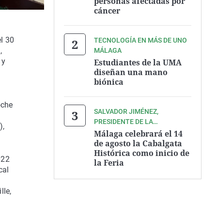
personas afectadas por
cáncer
l 30
TECNOLOGÍA EN MÁS DE UNO
,
MÁLAGA
 y
Estudiantes de la UMA
diseñan una mano
biónica
oche
SALVADOR JIMÉNEZ,
l
PRESIDENTE DE LA
),
ASOCIACIÓN ZEGRÍ
Málaga celebrará el 14
de agosto la Cabalgata
Histórica como inicio de
022
la Feria
cal
lle,