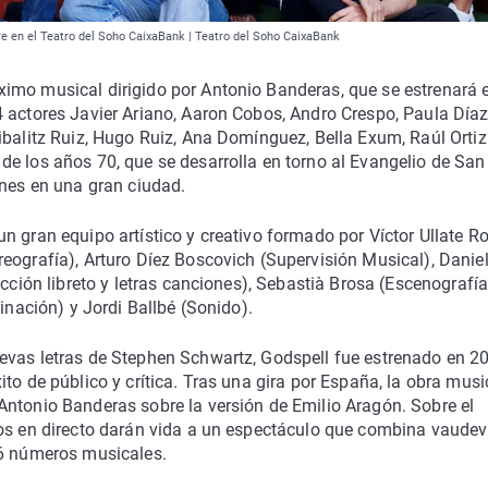
e en el Teatro del Soho CaixaBank | Teatro del Soho CaixaBank
imo musical dirigido por Antonio Banderas, que se estrenará e
 actores Javier Ariano, Aaron Cobos, Andro Crespo, Paula Díaz
ibalitz Ruiz, Hugo Ruiz, Ana Domínguez, Bella Exum, Raúl Ortiz
e los años 70, que se desarrolla en torno al Evangelio de San
enes en una gran ciudad.
n gran equipo artístico y creativo formado por Víctor Ullate R
eografía), Arturo Díez Boscovich (Supervisión Musical), Danie
cción libreto y letras canciones), Sebastià Brosa (Escenografía
inación) y Jordi Ballbé (Sonido).
evas letras de Stephen Schwartz, Godspell fue estrenado en 2
to de público y crítica. Tras una gira por España, la obra musi
Antonio Banderas sobre la versión de Emilio Aragón. Sobre el
os en directo darán vida a un espectáculo que combina vaudevi
16 números musicales.