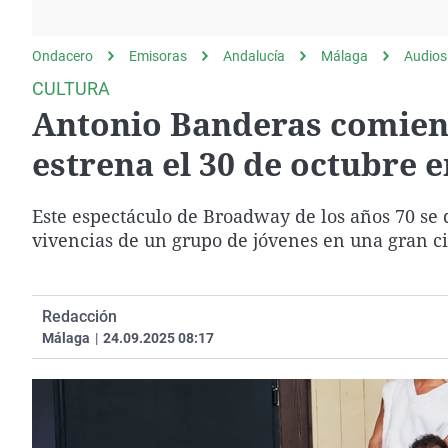
La rosa de los vientos
Caso
Extremadura
Gente viajera
Retornados
Galicia
Ondacero
Emisoras
Andalucía
Málaga
Audios
Como el perro y el
Equipo de investigación
La Rioja
CULTURA
gato
Antonio Banderas comienz
Operación Viuda
Navarra
Negra
País Vasco
estrena el 30 de octubre 
Este espectáculo de Broadway de los años 70 se d
vivencias de un grupo de jóvenes en una gran c
Redacción
Málaga
|
24.09.2025 08:17