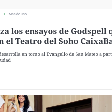
Virales
Televisión
Más de uno
Elecciones
a los ensayos de Godspell 
en el Teatro del Soho CaixaB
esarrolla en torno al Evangelio de San Mateo a parti
iudad