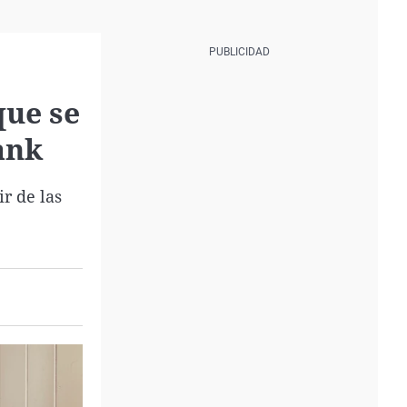
que se
ank
r de las