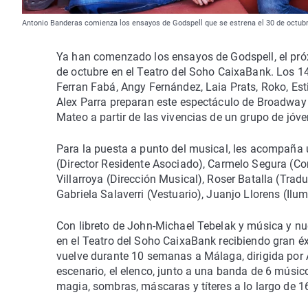
Antonio Banderas comienza los ensayos de Godspell que se estrena el 30 de octubr
Ya han comenzado los ensayos de Godspell, el próx
de octubre en el Teatro del Soho CaixaBank. Los 14
Ferran Fabá, Angy Fernández, Laia Prats, Roko, Est
Alex Parra preparan este espectáculo de Broadway d
Mateo a partir de las vivencias de un grupo de jóv
Para la puesta a punto del musical, les acompaña u
(Director Residente Asociado), Carmelo Segura (Cor
Villarroya (Dirección Musical), Roser Batalla (Tradu
Gabriela Salaverri (Vestuario), Juanjo Llorens (Ilum
Con libreto de John-Michael Tebelak y música y nu
en el Teatro del Soho CaixaBank recibiendo gran éxi
vuelve durante 10 semanas a Málaga, dirigida por 
escenario, el elenco, junto a una banda de 6 músic
magia, sombras, máscaras y títeres a lo largo de 