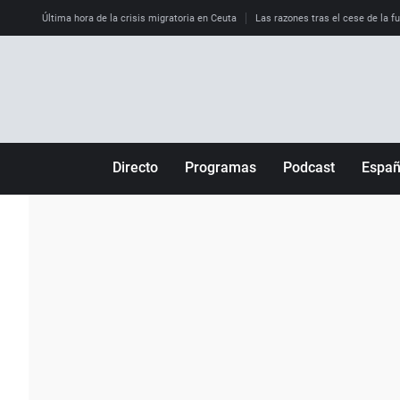
Última hora de la crisis migratoria en Ceuta
Las razones tras el cese de la f
Directo
Programas
Podcast
Espa
Más de uno
Los Perseguidos
Andalucía
Por fin
Malas decisiones
Aragón
Julia en la onda
Expedientes del más allá
Baleares
La brújula
El viaje del Guernica
Cantabria
Radioestadio
Invisibles
Cataluña
Radioestadio noche
Prohibido morirse
Comunidad de M
El colegio invisible
Esto no ha pasado
Comunitat Vale