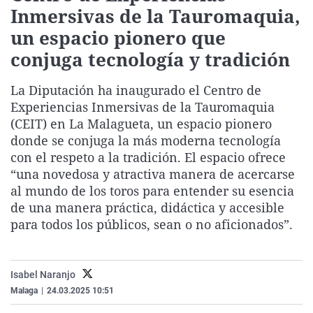
Inmersivas de la Tauromaquia,
La rosa de los vientos
Caso
Extremadura
Virales
un espacio pionero que
Gente viajera
Retornados
Galicia
Televisión
conjuga tecnología y tradición
Como el perro y el gat
Equipo de investigaci
La Rioja
Elecciones
Operación Viuda Negr
Navarra
La Diputación ha inaugurado el Centro de
Experiencias Inmersivas de la Tauromaquia
País Vasco
(CEIT) en La Malagueta, un espacio pionero
donde se conjuga la más moderna tecnología
con el respeto a la tradición. El espacio ofrece
“una novedosa y atractiva manera de acercarse
al mundo de los toros para entender su esencia
de una manera práctica, didáctica y accesible
para todos los públicos, sean o no aficionados”.
Isabel Naranjo
Malaga
|
24.03.2025 10:51