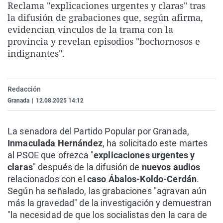
Reclama "explicaciones urgentes y claras" tras
La rosa de los vientos
Caso
Extremadura
Virales
la difusión de grabaciones que, según afirma,
Gente viajera
Retornados
Galicia
Televisión
evidencian vínculos de la trama con la
provincia y revelan episodios "bochornosos e
Como el perro y el gat
Equipo de investigaci
La Rioja
Elecciones
indignantes".
Operación Viuda Negr
Navarra
País Vasco
Redacción
Granada
|
12.08.2025 14:12
La senadora del Partido Popular por Granada,
Inmaculada Hernández
, ha solicitado este martes
al PSOE que ofrezca "
explicaciones urgentes y
claras
" después de la difusión de
nuevos audios
relacionados con el
caso Ábalos-Koldo-Cerdán
.
Según ha señalado, las grabaciones "agravan aún
más la gravedad" de la investigación y demuestran
"la necesidad de que los socialistas den la cara de