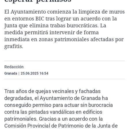
La rosa de los vientos
Caso
Extremadura
Virales
El Ayuntamiento comienza la limpieza de muros
Gente viajera
Retornados
Galicia
Televisión
en entornos BIC tras lograr un acuerdo con la
Junta que elimina trabas burocráticas. La
Como el perro y el gat
Equipo de investigaci
La Rioja
Elecciones
medida permitirá intervenir de forma
Operación Viuda Negr
Navarra
inmediata en zonas patrimoniales afectadas por
País Vasco
grafitis.
Redacción
Granada
|
25.06.2025 16:54
Tras años de quejas vecinales y fachadas
degradadas, el Ayuntamiento de Granada ha
conseguido permiso para actuar sin burocracia
contra las pintadas vandálicas en edificios
patrimoniales. Gracias a un acuerdo con la
Comisión Provincial de Patrimonio de la Junta de