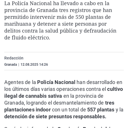
La Policía Nacional ha llevado a cabo en la
La rosa de los vientos
Caso
Extremadura
Virales
provincia de Granada tres registros que han
Gente viajera
Retornados
Galicia
Televisión
permitido intervenir más de 550 plantas de
marihuana y detener a siete personas por
Como el perro y el gat
Equipo de investigaci
La Rioja
Elecciones
delitos contra la salud pública y defraudación
Operación Viuda Negr
Navarra
de fluido eléctrico.
País Vasco
Redacción
Granada
|
12.08.2025 14:26
Agentes de la
Policía Nacional
han desarrollado en
los últimos días varias operaciones contra el
cultivo
ilegal de cannabis sativa
en la provincia de
Granada, logrando el desmantelamiento de
tres
plantaciones indoor
con un total de
557 plantas
y la
detención de siete presuntos responsables.