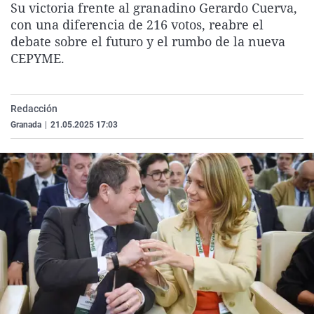
Su victoria frente al granadino Gerardo Cuerva,
La rosa de los vientos
Caso
Extremadura
Virales
con una diferencia de 216 votos, reabre el
Gente viajera
Retornados
Galicia
Televisión
debate sobre el futuro y el rumbo de la nueva
CEPYME.
Como el perro y el gat
Equipo de investigaci
La Rioja
Elecciones
Operación Viuda Negr
Navarra
Redacción
País Vasco
Granada
|
21.05.2025 17:03