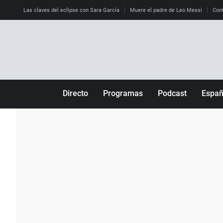
Las claves del eclipse con Sara García
Muere el padre de Leo Messi
Cont
Directo
Programas
Podcast
Espa
Más de uno
Los Perseguidos
Andalucía
Por fin
Malas decisiones
Aragón
Julia en la onda
Expedientes del más allá
Baleares
La brújula
El viaje del Guernica
Cantabria
Radioestadio
Invisibles
Cataluña
Radioestadio noche
Prohibido morirse
Comunidad de M
El colegio invisible
Esto no ha pasado
Comunitat Vale