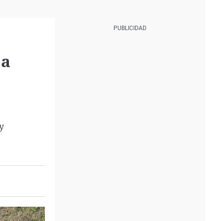
 a
e
y