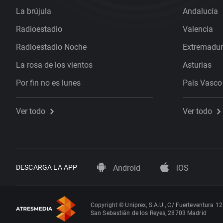
La brújula
Andalucía
Radioestadio
Valencia
Radioestadio Noche
Extremadu
La rosa de los vientos
Asturias
Por fin no es lunes
País Vasco
Ver todo
Ver todo
DESCARGA LA APP
Android
iOS
Copyright © Uniprex, S.A.U., C/ Fuerteventura 12
San Sebastián de los Reyes, 28703 Madrid