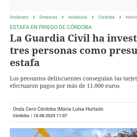
La rosa de los vientos
Caso
Extremadura
Gente viajera
Retornados
Galicia
Ondacero
Emisoras
Andalucía
Córdoba
Notic
Como el perro y el
Equipo de investigación
La Rioja
ESTAFA EN PRIEGO DE CÓRDOBA
gato
La Guardia Civil ha inves
Operación Viuda
Navarra
Negra
País Vasco
tres personas como presun
estafa
Los presuntos delincuentes conseguían las tarjet
efectuaron pagos por más de 11.000 euros
Onda Cero Córdoba |
María Luisa Hurtado
Córdoba
|
18.08.2025 11:07