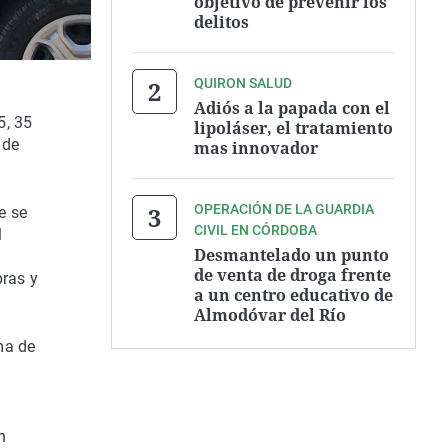
objetivo de prevenir los
delitos
QUIRON SALUD
Adiós a la papada con el
5, 35
lipoláser, el tratamiento
 de
mas innovador
OPERACIÓN DE LA GUARDIA
e se
CIVIL EN CÓRDOBA
l
Desmantelado un punto
de venta de droga frente
pras y
a un centro educativo de
Almodóvar del Río
ma de
n