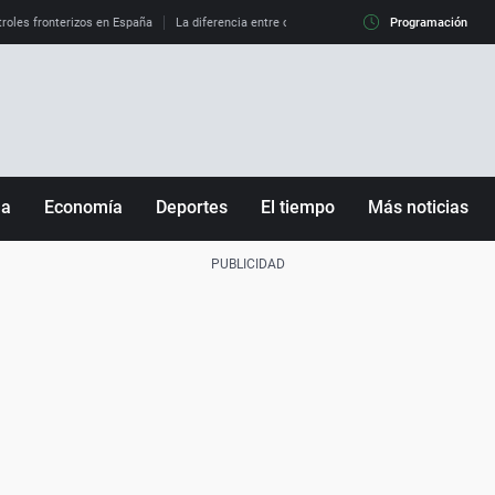
roles fronterizos en España
La diferencia entre observar el eclipse al 99% y al 100%
Programación
ña
Economía
Deportes
El tiempo
Más noticias
Fútbol
Sociedad
Baloncesto
Mundo
Tenis
Salud
Motor
Cultura
Ciencia y Tecnología
adrid
Gastronomía
nciana
Medio ambiente