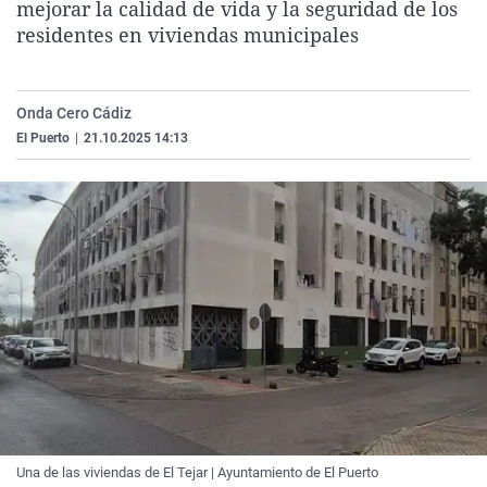
mejorar la calidad de vida y la seguridad de los
La rosa de los vientos
Caso
Extremadura
Virales
residentes en viviendas municipales
Gente viajera
Retornados
Galicia
Televisión
Como el perro y el gat
Equipo de investigaci
La Rioja
Elecciones
Onda Cero Cádiz
Operación Viuda Negr
Navarra
El Puerto
|
21.10.2025 14:13
País Vasco
Una de las viviendas de El Tejar | Ayuntamiento de El Puerto