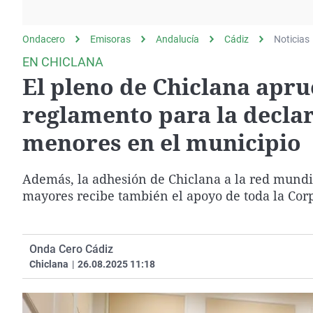
La rosa de los vientos
Caso
Extremadura
Gente viajera
Retornados
Galicia
Ondacero
Emisoras
Andalucía
Cádiz
Noticias
Como el perro y el
Equipo de investigación
La Rioja
EN CHICLANA
gato
El pleno de Chiclana apr
Operación Viuda
Navarra
Negra
País Vasco
reglamento para la declar
menores en el municipio
Además, la adhesión de Chiclana a la red mund
mayores recibe también el apoyo de toda la Cor
Onda Cero Cádiz
Chiclana
|
26.08.2025 11:18