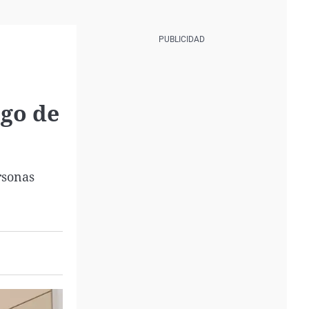
sgo de
rsonas