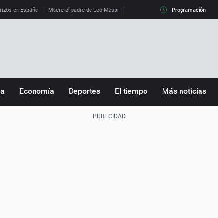
erizos en España
Muere el padre de Leo Messi
La diferencia entre observar el eclip
Programación
ña
Economía
Deportes
El tiempo
Más noticias
Fútbol
Sociedad
Baloncesto
Mundo
Tenis
Salud
Motor
Cultura
Ciencia y Tecnología
adrid
Gastronomía
nciana
Medio ambiente