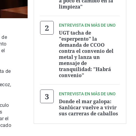
a poco el cambio en la
limpieza"
ENTREVISTA EN MÁS DE UNO
UGT tacha de
n de
"esperpento" la
nto
demanda de CCOO
contra el convenio del
 el
metal y lanza un
mensaje de
tranquilidad: "Habrá
ta de
convenio"
recoz,
ENTREVISTA EN MÁS DE UNO
Donde el mar galopa:
ículo
Sanlúcar vuelve a vivir
s
sus carreras de caballos
r el
licado