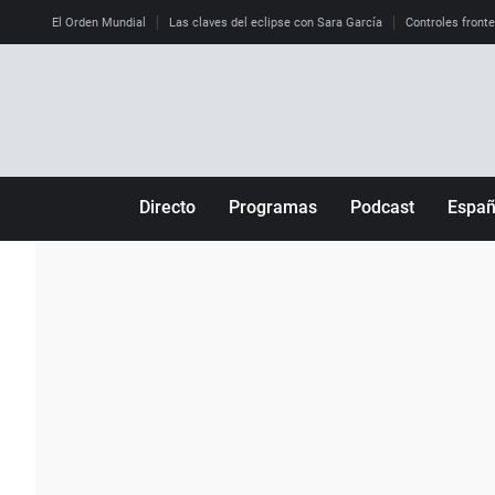
El Orden Mundial
Las claves del eclipse con Sara García
Controles front
Directo
Programas
Podcast
Espa
Más de uno
Los Perseguidos
Andalucía
Por fin
Malas decisiones
Aragón
Julia en la onda
Expedientes del más allá
Baleares
La brújula
El viaje del Guernica
Cantabria
Radioestadio
Invisibles
Cataluña
Radioestadio noche
Prohibido morirse
Comunidad de M
El colegio invisible
Esto no ha pasado
Comunitat Vale