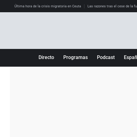
Última hora de la crisis migratoria en Ceuta
Las razones tras el cese de la f
Directo
Programas
Podcast
Espa
Más de uno
Los Perseguidos
Andalucía
Por fin
Malas decisiones
Aragón
Julia en la onda
Expedientes del más allá
Baleares
La brújula
El viaje del Guernica
Cantabria
Radioestadio
Invisibles
Cataluña
Radioestadio noche
Prohibido morirse
Comunidad de M
El colegio invisible
Esto no ha pasado
Comunitat Vale