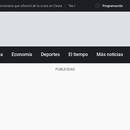
uncionaria que informó de la crisis en Ceuta
"No hay mafias, que no nos engañen": exper
Programación
ña
Economía
Deportes
El tiempo
Más noticias
Fútbol
Sociedad
Baloncesto
Mundo
Tenis
Salud
Motor
Cultura
Ciencia y Tecnología
adrid
Gastronomía
nciana
Medio ambiente