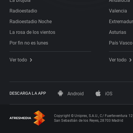
La brújula
Andalucía
Radioestadio
Valencia
Radioestadio Noche
Extremadu
La rosa de los vientos
Asturias
Por fin no es lunes
País Vasco
Ver todo
Ver todo
DESCARGA LA APP
Android
iOS
Copyright © Uniprex, S.A.U., C/ Fuerteventura 12
San Sebastián de los Reyes, 28703 Madrid