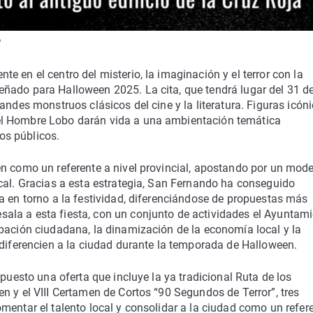
o
 en el centro del misterio, la imaginación y el terror con la
ñado para Halloween 2025. La cita, que tendrá lugar del 31 d
andes monstruos clásicos del cine y la literatura. Figuras icón
el Hombre Lobo darán vida a una ambientación temática
os públicos.
en como un referente a nivel provincial, apostando por un mod
cal. Gracias a esta estrategia, San Fernando ha conseguido
a en torno a la festividad, diferenciándose de propuestas más
ala a esta fiesta, con un conjunto de actividades el Ayuntam
pación ciudadana, la dinamización de la economía local y la
 diferencien a la ciudad durante la temporada de Halloween.
 puesto una oferta que incluye la ya tradicional Ruta de los
n y el VIII Certamen de Cortos “90 Segundos de Terror”, tres
mentar el talento local y consolidar a la ciudad como un refer