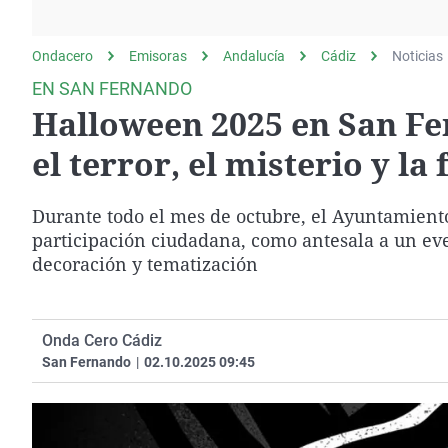
La rosa de los vientos
Caso
Extremadura
Gente viajera
Retornados
Galicia
Ondacero
Emisoras
Andalucía
Cádiz
Noticias
Como el perro y el
Equipo de investigación
La Rioja
EN SAN FERNANDO
gato
Halloween 2025 en San Fe
Operación Viuda
Navarra
Negra
País Vasco
el terror, el misterio y la
Durante todo el mes de octubre, el Ayuntamiento
participación ciudadana, como antesala a un eve
decoración y tematización
Onda Cero Cádiz
San Fernando
|
02.10.2025 09:45