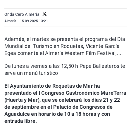
La rosa de los vientos
Caso
Extremadura
Virales
Onda Cero Almería
Gente viajera
Retornados
Galicia
Televisión
Almería
|
15.09.2025 13:21
Como el perro y el gat
Equipo de investigaci
La Rioja
Elecciones
Operación Viuda Negr
Navarra
Además, el martes se presenta el programa del Día
Mundial del Turismo en Roquetas, Vicente García
País Vasco
Egea comenta el Almería Western Film Festival,....
De lunes a viernes a las 12,50 h Pepe Ballesteros te
sirve un menú turístico
El Ayuntamiento de Roquetas de Mar ha
presentado el I Congreso Gastronómico MareTerra
(Huerta y Mar), que se celebrará los días 21 y 22
de septiembre en el Palacio de Congresos de
Aguadulce en horario de 10 a 18 horas y con
entrada libre.