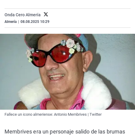
La rosa de los vientos
Caso
Extremadura
Virales
Onda Cero Almería
Gente viajera
Retornados
Galicia
Televisión
Almería
|
08.08.2025 10:29
Como el perro y el gat
Equipo de investigaci
La Rioja
Elecciones
Operación Viuda Negr
Navarra
País Vasco
Fallece un icono almeriense: Antonio Membrives | Twitter
Membrives era un personaje salido de las brumas