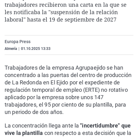
trabajadores recibieron una carta en la que se
La rosa de los vientos
Caso
Extremadura
Virales
les notificaba la "suspensión de la relación
Gente viajera
Retornados
Galicia
Televisión
laboral" hasta el 19 de septiembre de 2027
Como el perro y el gat
Equipo de investigaci
La Rioja
Elecciones
Operación Viuda Negr
Navarra
Europa Press
País Vasco
Almería
|
01.10.2025 13:33
Trabajadores de la empresa Agrupaejido se han
concentrado a las puertas del centro de producción
de La Redonda en El Ejido por el expediente de
regulación temporal de empleo (ERTE) no rotativo
aplicado por la empresa sobre unos 147
trabajadores, el 95 por ciento de su plantilla, para
un periodo de dos años.
La concentración llega ante la
"incertidumbre" que
vive la plantilla
con respecto a esta decisión que la