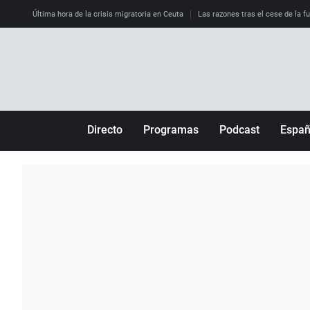
Última hora de la crisis migratoria en Ceuta
Las razones tras el cese de la f
Directo
Programas
Podcast
Espa
Más de uno
Los Perseguidos
Andalucía
Por fin
Malas decisiones
Aragón
Julia en la onda
Expedientes del más allá
Baleares
La brújula
El viaje del Guernica
Cantabria
Radioestadio
Invisibles
Cataluña
Radioestadio noche
Prohibido morirse
Comunidad de M
El colegio invisible
Esto no ha pasado
Comunitat Vale