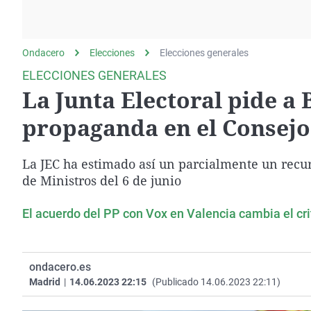
La rosa de los vientos
Caso
Extremadura
Gente viajera
Retornados
Galicia
Ondacero
Elecciones
Como el perro y el
Elecciones generales
Equipo de investigación
La Rioja
gato
ELECCIONES GENERALES
Operación Viuda
Navarra
La Junta Electoral pide a
Negra
País Vasco
propaganda en el Consejo
La JEC ha estimado así un parcialmente un recur
de Ministros del 6 de junio
El acuerdo del PP con Vox en Valencia cambia el crit
ondacero.es
Madrid
|
14.06.2023 22:15
(Publicado 14.06.2023 22:11)