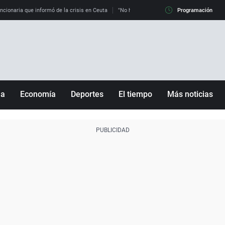
uncionaria que informó de la crisis en Ceuta
"No hay mafias, que no nos engañen": exper
Programación
ña
Economía
Deportes
El tiempo
Más noticias
Fútbol
Sociedad
Baloncesto
Mundo
Tenis
Salud
Motor
Cultura
Ciencia y Tecnología
adrid
Gastronomía
nciana
Medio ambiente