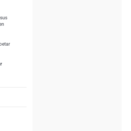
 sus
en
petar
r