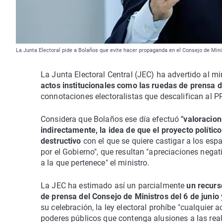
La Junta Electoral pide a Bolaños que evite hacer propaganda en el Consejo de Mini
La Junta Electoral Central (JEC) ha advertido al mi
actos institucionales como las ruedas de prensa 
connotaciones electoralistas que descalifican al PP
Considera que Bolaños ese día efectuó
"valoracion
indirectamente, la idea de que el proyecto polític
destructivo
con el que se quiere castigar a los esp
por el Gobierno", que resultan "apreciaciones negat
a la que pertenece" el ministro.
La JEC ha estimado así un parcialmente
un recurs
de prensa del Consejo de Ministros del 6 de junio
su celebración, la ley electoral prohíbe "cualquier 
poderes públicos que contenga alusiones a las real