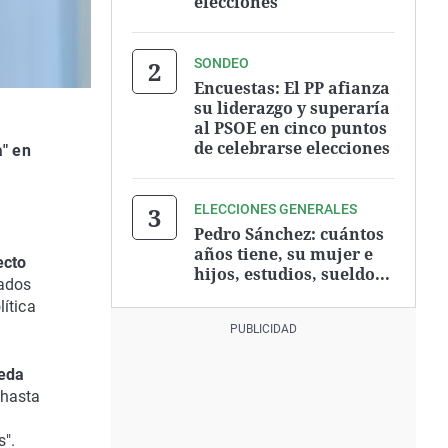
elecciones
SONDEO
Encuestas: El PP afianza
su liderazgo y superaría
al PSOE en cinco puntos
de celebrarse elecciones
a" en
ELECCIONES GENERALES
Pedro Sánchez: cuántos
años tiene, su mujer e
ecto
hijos, estudios, sueldo...
zados
ítica
ueda
 hasta
s".