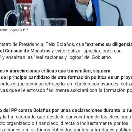
stros | Agencia EFE
nistro de Presidencia, Félix Bolaños, que
"extreme su diligenci
del Consejo de Ministros
y evite realizar apreciaciones con
 y ensalzan las "realizaciones y logros" del Gobierno.
es y apreciaciones críticas que transmiten, siquiera
o del principal candidato de otra formación política es un proy
añoles y que persigue retroceder en relación con avances reali
ivas que el electorado fácilmente asociará con la formación pol
o del PP contra Bolaños por unas declaraciones durante la r
y le ha recordado que, desde la convocatoria de las elecciones
acto organizado o financiado, directa o indirectamente, por los
izaciones o a los logros obtenidos por las autoridades pública