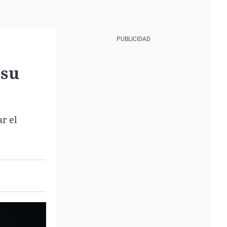
 su
ar el