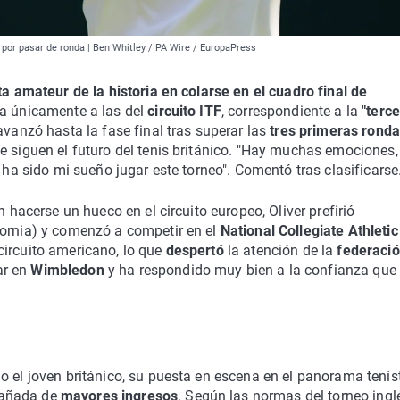
o por pasar de ronda | Ben Whitley / PA Wire / EuropaPress
ta amateur de la historia en colarse en el cuadro final de
aba únicamente a las del
circuito ITF
, correspondiente a la
"terce
avanzó hasta la fase final tras superar las
tres primeras rond
e siguen el futuro del tenis británico. "Hay muchas emociones,
ha sido mi sueño jugar este torneo". Comentó tras clasificarse
n hacerse un hueco en el circuito europeo, Oliver prefirió
fornia) y comenzó a competir en el
National Collegiate Athletic
 circuito americano, lo que
despertó
la atención de la
federaci
ar en
Wimbledon
y ha respondido muy bien a la confianza que 
o el joven británico, su puesta en escena en el panorama tenís
pañada de
mayores ingresos
. Según las normas del torneo inglé