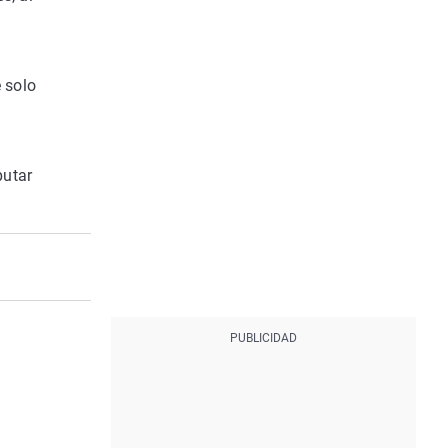
e solo
putar