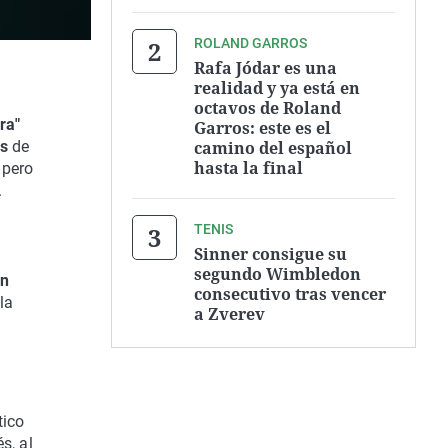
ROLAND GARROS
Rafa Jódar es una
realidad y ya está en
octavos de Roland
ra"
Garros: este es el
camino del español
as
de
hasta la final
 pero
.
TENIS
Sinner consigue su
segundo Wimbledon
ón
consecutivo tras vencer
la
a Zverev
tico
s, al