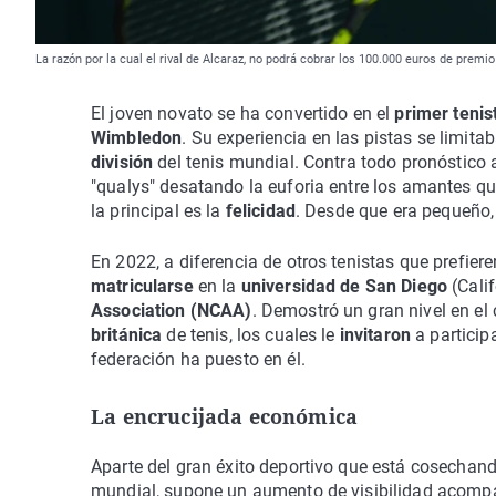
La razón por la cual el rival de Alcaraz, no podrá cobrar los 100.000 euros de premi
El joven novato se ha convertido en el
primer tenis
Wimbledon
. Su experiencia en las pistas se limit
división
del tenis mundial. Contra todo pronóstico 
"qualys" desatando la euforia entre los amantes qu
la principal es la
felicidad
. Desde que era pequeño, 
En 2022, a diferencia de otros tenistas que prefiere
matricularse
en la
universidad de San Diego
(Cali
Association (NCAA)
. Demostró un gran nivel en el
británica
de tenis, los cuales le
invitaron
a particip
federación ha puesto en él.
La encrucijada económica
Aparte del gran éxito deportivo que está cosechand
mundial, supone un aumento de visibilidad acom