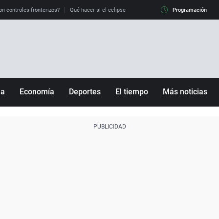
on controles fronterizos?
Qué hacer si el eclipse me pilla conduciendo
Programación
Qué tiempo 
ña
Economía
Deportes
El tiempo
Más noticias
Fútbol
Sociedad
Baloncesto
Mundo
Tenis
Salud
Motor
Cultura
Ciencia y Tecnología
adrid
Gastronomía
nciana
Medio ambiente