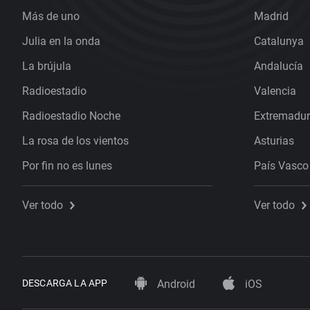
Más de uno
Madrid
Julia en la onda
Catalunya
La brújula
Andalucía
Radioestadio
Valencia
Radioestadio Noche
Extremadu
La rosa de los vientos
Asturias
Por fin no es lunes
País Vasco
Ver todo
Ver todo
DESCARGA LA APP
Android
iOS