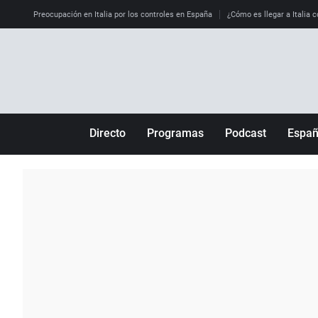
Preocupación en Italia por los controles en España
¿Cómo es llegar a Italia c
Directo
Programas
Podcast
Espa
Más de uno
Los Perseguidos
Andalucía
Por fin
Malas decisiones
Aragón
Julia en la onda
Expedientes del más allá
Baleares
La brújula
El viaje del Guernica
Cantabria
Radioestadio
Invisibles
Cataluña
Radioestadio noche
Prohibido morirse
Comunidad de M
El colegio invisible
Esto no ha pasado
Comunitat Vale