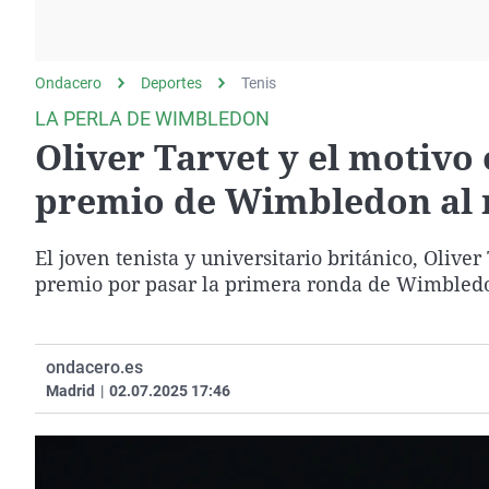
La rosa de los vientos
Caso
Extremadura
Gente viajera
Retornados
Galicia
Ondacero
Deportes
Como el perro y el
Tenis
Equipo de investigación
La Rioja
gato
LA PERLA DE WIMBLEDON
Operación Viuda
Navarra
Oliver Tarvet y el motivo
Negra
País Vasco
premio de Wimbledon al r
El joven tenista y universitario británico, Oliver
premio por pasar la primera ronda de Wimbled
ondacero.es
Madrid
|
02.07.2025 17:46