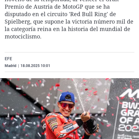
La rosa de los vientos
Caso
Extremadura
Virales
Premio de Austria de MotoGP que se ha
disputado en el circuito 'Red Bull Ring' de
Gente viajera
Retornados
Galicia
Televisión
Spielberg, que supone la victoria número mil de
Como el perro y el gat
Equipo de investigaci
La Rioja
Elecciones
la categoría reina en la historia del mundial de
motociclismo.
Operación Viuda Negr
Navarra
País Vasco
EFE
Madrid
|
18.08.2025 10:01