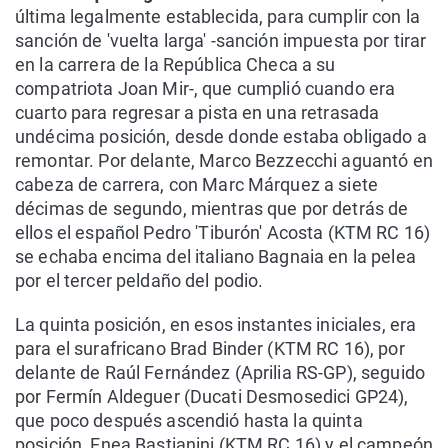
última legalmente establecida, para cumplir con la
sanción de 'vuelta larga' -sanción impuesta por tirar
en la carrera de la República Checa a su
compatriota Joan Mir-, que cumplió cuando era
cuarto para regresar a pista en una retrasada
undécima posición, desde donde estaba obligado a
remontar. Por delante, Marco Bezzecchi aguantó en
cabeza de carrera, con Marc Márquez a siete
décimas de segundo, mientras que por detrás de
ellos el español Pedro 'Tiburón' Acosta (KTM RC 16)
se echaba encima del italiano Bagnaia en la pelea
por el tercer peldaño del podio.
La quinta posición, en esos instantes iniciales, era
para el surafricano Brad Binder (KTM RC 16), por
delante de Raúl Fernández (Aprilia RS-GP), seguido
por Fermín Aldeguer (Ducati Desmosedici GP24),
que poco después ascendió hasta la quinta
posición, Enea Bastianini (KTM RC 16) y el campeón