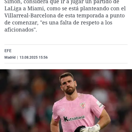
Simón, considera que ir a jugar un partido de
La rosa de los vientos
Caso
Extremadura
Virales
LaLiga a Miami, como se está planteando con el
Villarreal-Barcelona de esta temporada a punto
Gente viajera
Retornados
Galicia
Televisión
de comenzar, "es una falta de respeto a los
Como el perro y el gat
Equipo de investigaci
La Rioja
Elecciones
aficionados".
Operación Viuda Negr
Navarra
País Vasco
EFE
Madrid
|
13.08.2025 15:56