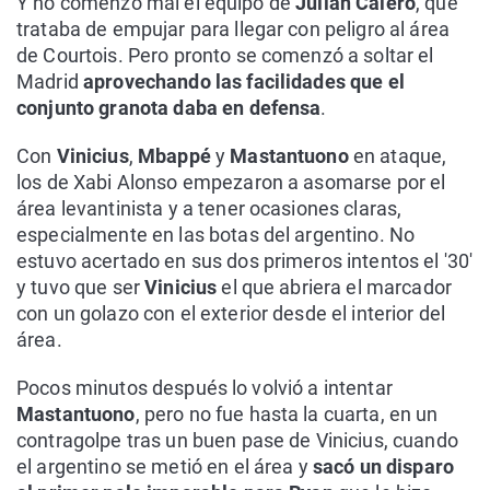
Y no comenzó mal el equipo de
Julián Calero
, que
trataba de empujar para llegar con peligro al área
de Courtois. Pero pronto se comenzó a soltar el
Madrid
aprovechando las facilidades que el
conjunto granota daba en defensa
.
Con
Vinicius
,
Mbappé
y
Mastantuono
en ataque,
los de Xabi Alonso empezaron a asomarse por el
área levantinista y a tener ocasiones claras,
especialmente en las botas del argentino. No
estuvo acertado en sus dos primeros intentos el '30'
y tuvo que ser
Vinicius
el que abriera el marcador
con un golazo con el exterior desde el interior del
área.
Pocos minutos después lo volvió a intentar
Mastantuono
, pero no fue hasta la cuarta, en un
contragolpe tras un buen pase de Vinicius, cuando
el argentino se metió en el área y
sacó un disparo