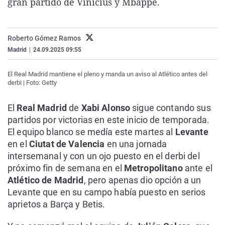
gran partido de Vinicius y Mbappé.
La rosa de los vientos
Caso
Extremadura
Virales
Gente viajera
Retornados
Galicia
Televisión
Roberto Gómez Ramos
Como el perro y el gat
Equipo de investigaci
La Rioja
Elecciones
Madrid
|
24.09.2025 09:55
Operación Viuda Negr
Navarra
El Real Madrid mantiene el pleno y manda un aviso al Atlético antes del
País Vasco
derbi | Foto: Getty
El
Real Madrid
de
Xabi Alonso
sigue contando sus
partidos por victorias en este inicio de temporada.
El equipo blanco se medía este martes al
Levante
en el
Ciutat de Valencia
en una jornada
intersemanal y con un ojo puesto en el derbi del
próximo fin de semana en el
Metropolitano
ante el
Atlético de Madrid
, pero apenas dio opción a un
Levante que en su campo había puesto en serios
aprietos a Barça y Betis.