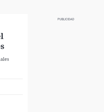
l
es
ales