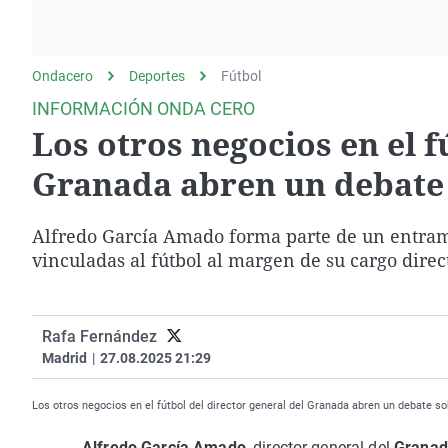
La rosa de los vientos
Caso
Extremadura
Gente viajera
Retornados
Galicia
Ondacero
Deportes
Como el perro y el
Fútbol
Equipo de investigación
La Rioja
gato
INFORMACIÓN ONDA CERO
Operación Viuda
Navarra
Los otros negocios en el f
Negra
País Vasco
Granada abren un debate 
Alfredo García Amado forma parte de un entram
vinculadas al fútbol al margen de su cargo direct
Rafa Fernández
Madrid
|
27.08.2025 21:29
Los otros negocios en el fútbol del director general del Granada abren un debate sob
Alfredo García Amado
, director general del
Granad