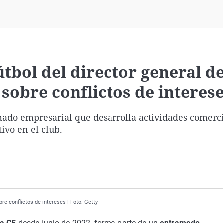
Virales
Televisión
Elecciones
útbol del director general de
sobre conflictos de interes
ado empresarial que desarrolla actividades comerci
ivo en el club.
re conflictos de intereses | Foto: Getty
a CF
desde junio de 2022, forma parte de un
entramado