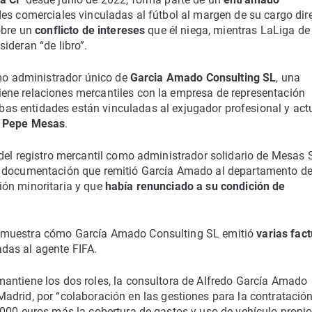
es comerciales vinculadas al fútbol al margen de su cargo dir
obre un
conflicto de intereses
que él niega, mientras LaLiga de
ideran “de libro”.
omo administrador único de
Garcia Amado Consulting SL
, una
ene relaciones mercantiles con la empresa de representación
bas entidades están vinculadas al exjugador profesional y act
o
Pepe Mesas
.
del registro mercantil como administrador solidario de Mesas S
a documentación que remitió García Amado al departamento d
ión minoritaria y que
había renunciado a su condición de
e muestra cómo García Amado Consulting SL emitió
varias fac
das al agente FIFA.
antiene los dos roles, la consultora de Alfredo García Amado
Madrid, por “colaboración en las gestiones para la contratació
.000 euros más la cobertura de gastos y uso de vehículo propi