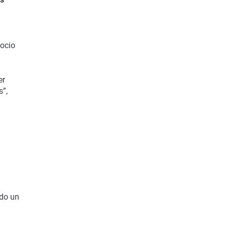
gocio
er
s”,
ado un