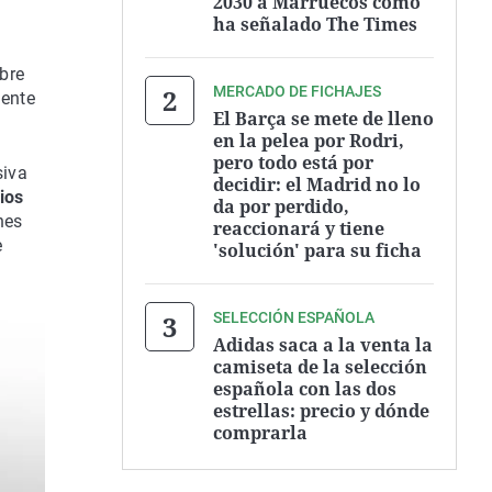
2030 a Marruecos como
ha señalado The Times
mbre
MERCADO DE FICHAJES
iente
El Barça se mete de lleno
en la pelea por Rodri,
pero todo está por
siva
decidir: el Madrid no lo
ios
da por perdido,
nes
reaccionará y tiene
e
'solución' para su ficha
SELECCIÓN ESPAÑOLA
Adidas saca a la venta la
camiseta de la selección
española con las dos
estrellas: precio y dónde
comprarla