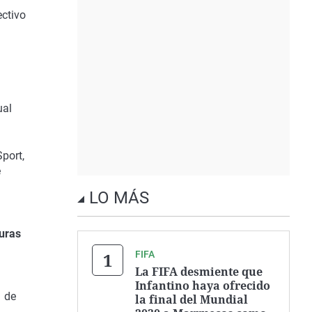
ectivo
ual
port,
e
LO MÁS
turas
FIFA
La FIFA desmiente que
Infantino haya ofrecido
n de
la final del Mundial
o