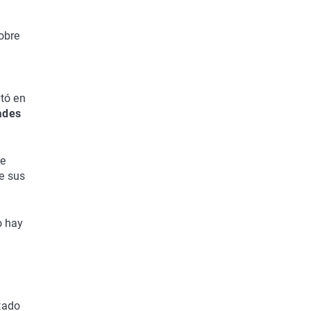
obre
ntó en
ades
ue
e sus
o hay
tado