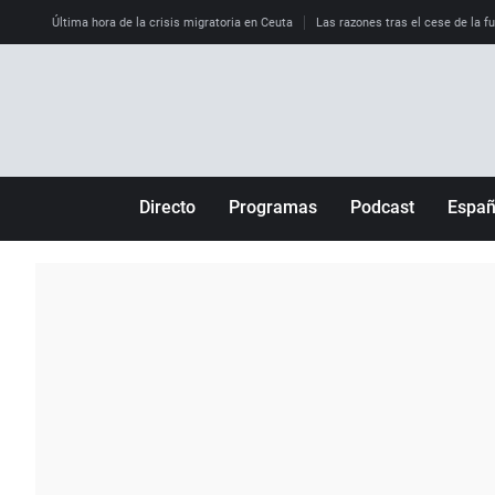
Última hora de la crisis migratoria en Ceuta
Las razones tras el cese de la f
Directo
Programas
Podcast
Espa
Más de uno
Los Perseguidos
Andalucía
Por fin
Malas decisiones
Aragón
Julia en la onda
Expedientes del más allá
Baleares
La brújula
El viaje del Guernica
Cantabria
Radioestadio
Invisibles
Cataluña
Radioestadio noche
Prohibido morirse
Comunidad de M
El colegio invisible
Esto no ha pasado
Comunitat Vale