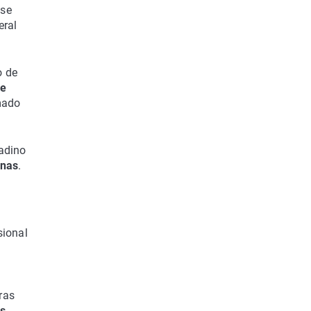
ese
eral
o de
se
mado
nadino
anas
.
sional
ras
os