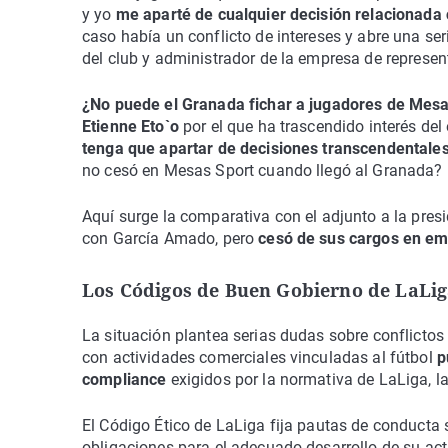
y yo
me aparté de cualquier decisión relacionada 
caso había un conflicto de intereses y abre una se
del club y administrador de la empresa de represen
¿No puede el Granada fichar a jugadores de Mes
Etienne Eto`o
por el que ha trascendido interés del
tenga que apartar de decisiones transcendentales
no cesó en Mesas Sport cuando llegó al Granada?
Aquí surge la comparativa con el adjunto a la pre
con García Amado, pero
cesó de sus cargos en em
Los Códigos de Buen Gobierno de LaLig
La situación plantea serias dudas sobre conflictos 
con actividades comerciales vinculadas al fútbol
p
compliance
exigidos por la normativa de LaLiga, la
El Código Ético de LaLiga fija pautas de conducta so
obligaciones para el adecuado desarrollo de su act