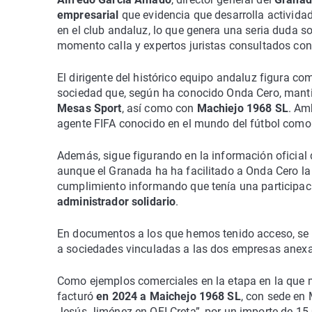
empresarial
que evidencia que desarrolla actividad
en el club andaluz, lo que genera una seria duda s
momento calla y expertos juristas consultados cons
El dirigente del histórico equipo andaluz figura c
sociedad que, según ha conocido Onda Cero, manti
Mesas Sport
, así como con
Machiejo 1968 SL
. Am
agente FIFA conocido en el mundo del fútbol com
Además, sigue figurando en la información oficial 
aunque el Granada ha ha facilitado a Onda Cero l
cumplimiento informando que tenía una participac
administrador solidario
.
En documentos a los que hemos tenido acceso, s
a sociedades vinculadas a las dos empresas anexa
Como ejemplos comerciales en la etapa en la que m
facturó
en 2024
a Maichejo 1968 SL
, con sede en 
Jesús Jiménez en OFI Creta”, por un importe de 15