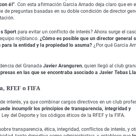
con él”
. Con esta afirmación García Amado deja claro que en 
rie de preguntas basadas en su doble condición de director gen
tación.
as Sport
para evitar un conflicto de interés? Ahora surge el cas
 equipo rojiblanco.
¿Cómo es posible que un director general 
 para la entidad y la propiedad lo asuma?
¿Por qué García A
sidencia del Granada
Javier Aranguren
, quien llegó al club gra
presas en las que se encontraba asociado a Javier Tebas Ll
a, RFEF o FIFA
de interés, ya que combinar cargos directivos en un club profe
uede incumplir los principios de transparencia, integridad y
 Ley del Deporte y los códigos éticos de la RFEF y la FIFA.
bre transparencia, ética, integridad, conflictos de interés, y ot
ividad, tanto deportiva como administrativa, y establece que
l