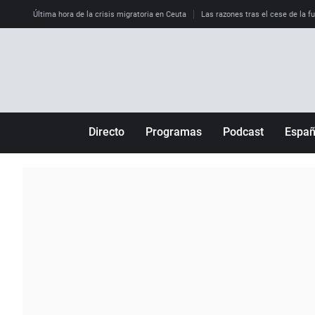
Última hora de la crisis migratoria en Ceuta
Las razones tras el cese de la f
Directo
Programas
Podcast
Espa
Más de uno
Los Perseguidos
Andalucía
Por fin
Malas decisiones
Aragón
Julia en la onda
Expedientes del más allá
Baleares
La brújula
El viaje del Guernica
Cantabria
Radioestadio
Invisibles
Cataluña
Radioestadio noche
Prohibido morirse
Comunidad de M
El colegio invisible
Esto no ha pasado
Comunitat Vale