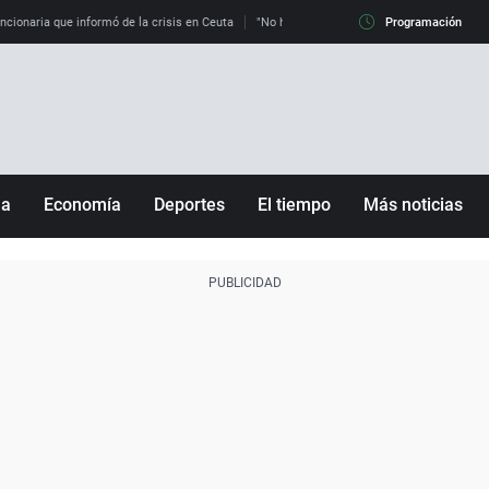
uncionaria que informó de la crisis en Ceuta
"No hay mafias, que no nos engañen": exper
Programación
ña
Economía
Deportes
El tiempo
Más noticias
Fútbol
Sociedad
Baloncesto
Mundo
Tenis
Salud
Motor
Cultura
Ciencia y Tecnología
adrid
Gastronomía
nciana
Medio ambiente