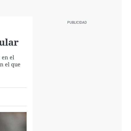
ular
 en el
en el que