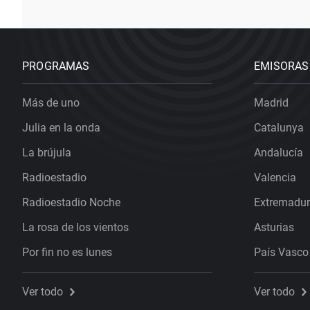
PROGRAMAS
EMISORAS
Más de uno
Madrid
Julia en la onda
Catalunya
La brújula
Andalucía
Radioestadio
Valencia
Radioestadio Noche
Extremadu
La rosa de los vientos
Asturias
Por fin no es lunes
País Vasco
Ver todo
Ver todo