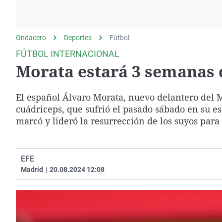
La rosa de los vientos
Caso
Extremadura
Gente viajera
Retornados
Galicia
Ondacero
Deportes
Como el perro y el
Fútbol
Equipo de investigación
La Rioja
gato
FÚTBOL INTERNACIONAL
Operación Viuda
Navarra
Morata estará 3 semanas 
Negra
País Vasco
El español Álvaro Morata, nuevo delantero del M
cuádriceps, que sufrió el pasado sábado en su es
marcó y lideró la resurrección de los suyos para
EFE
Madrid
|
20.08.2024 12:08