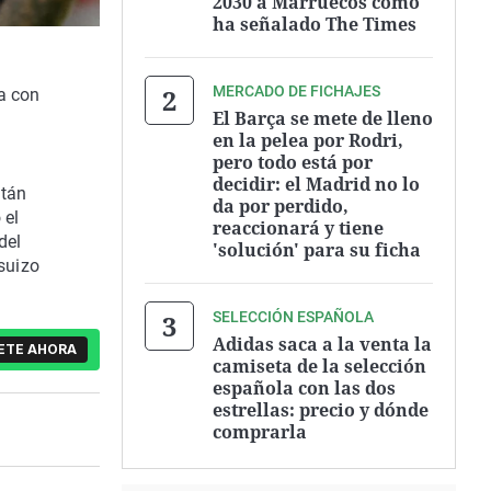
2030 a Marruecos como
ha señalado The Times
MERCADO DE FICHAJES
ra con
El Barça se mete de lleno
en la pelea por Rodri,
pero todo está por
decidir: el Madrid no lo
itán
da por perdido,
 el
reaccionará y tiene
del
'solución' para su ficha
 suizo
SELECCIÓN ESPAÑOLA
Adidas saca a la venta la
ETE AHORA
camiseta de la selección
española con las dos
estrellas: precio y dónde
comprarla