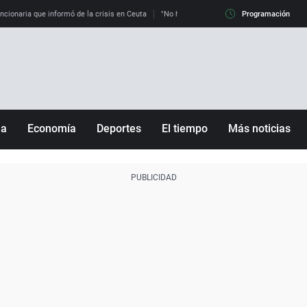
uncionaria que informó de la crisis en Ceuta
"No hay mafias, que no nos engañen": exper
Programación
ña
Economía
Deportes
El tiempo
Más noticias
Fútbol
Sociedad
Baloncesto
Mundo
Tenis
Salud
Motor
Cultura
Ciencia y Tecnología
adrid
Gastronomía
nciana
Medio ambiente