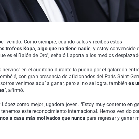
ber venido. Como siempre, cuando sales y recibes estos
os trofeos Kopa, algo que no tiene nadie
, y estoy convencido 
que es el Balón de Oro", señaló Laporta a los medios desplazad
nervios" en el auditorio durante la pugna por el galardón entr
bélé, con gran presencia de aficionados del Paris Saint-Ger
osotros venimos aquí a ganar, pero si no se logra, también
es u
es
", afirmó.
y López como mejor jugadora joven. "Estoy muy contento en ge
ue tenemos este reconocimiento internacional. Hemos venido c
mos a casa más motivados que nunca
para regresar y ganar 