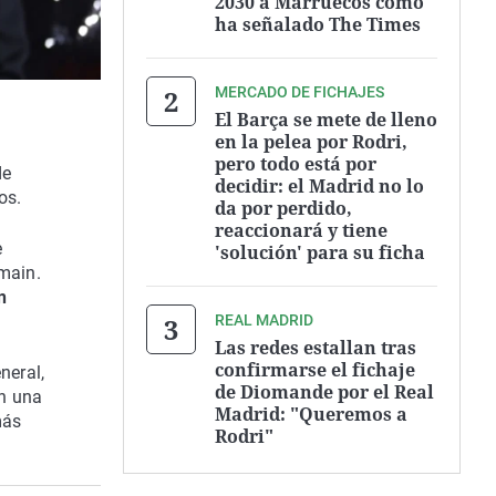
2030 a Marruecos como
ha señalado The Times
MERCADO DE FICHAJES
El Barça se mete de lleno
en la pelea por Rodri,
pero todo está por
de
decidir: el Madrid no lo
os.
da por perdido,
reaccionará y tiene
e
'solución' para su ficha
main.
n
REAL MADRID
Las redes estallan tras
confirmarse el fichaje
neral,
de Diomande por el Real
on una
Madrid: "Queremos a
más
Rodri"