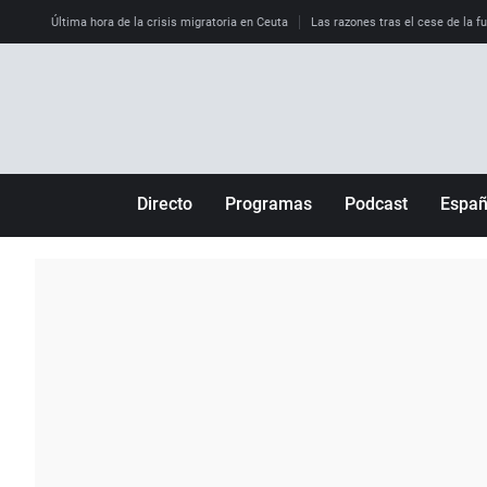
Última hora de la crisis migratoria en Ceuta
Las razones tras el cese de la f
Directo
Programas
Podcast
Espa
Más de uno
Los Perseguidos
Andalucía
Por fin
Malas decisiones
Aragón
Julia en la onda
Expedientes del más allá
Baleares
La brújula
El viaje del Guernica
Cantabria
Radioestadio
Invisibles
Cataluña
Radioestadio noche
Prohibido morirse
Comunidad de M
El colegio invisible
Esto no ha pasado
Comunitat Vale