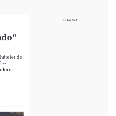
ndo"
hâtelet de
 --
adores