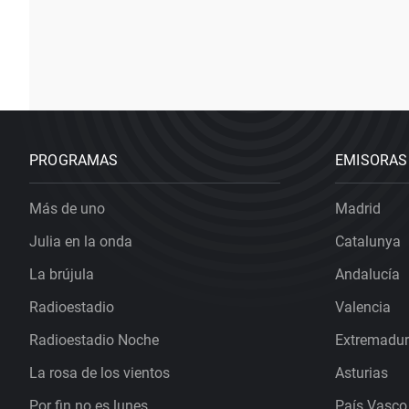
PROGRAMAS
EMISORAS
Más de uno
Madrid
Julia en la onda
Catalunya
La brújula
Andalucía
Radioestadio
Valencia
Radioestadio Noche
Extremadu
La rosa de los vientos
Asturias
Por fin no es lunes
País Vasco