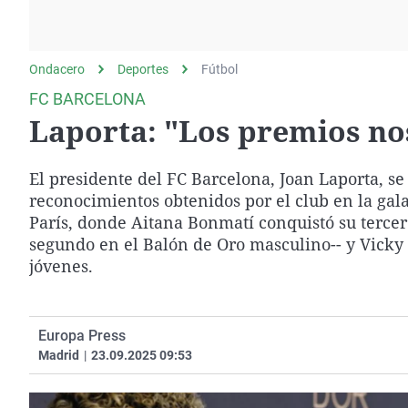
La rosa de los vientos
Caso
Extremadura
Gente viajera
Retornados
Galicia
Ondacero
Deportes
Como el perro y el
Fútbol
Equipo de investigación
La Rioja
gato
FC BARCELONA
Operación Viuda
Navarra
Laporta: "Los premios no
Negra
País Vasco
El presidente del FC Barcelona, Joan Laporta, se 
reconocimientos obtenidos por el club en la gal
París, donde Aitana Bonmatí conquistó su terce
segundo en el Balón de Oro masculino-- y Vicky
jóvenes.
Europa Press
Madrid
|
23.09.2025 09:53