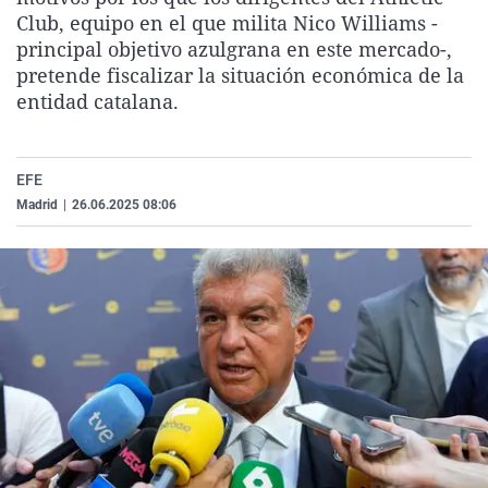
La rosa de los vientos
Caso
Extremadura
Virales
Club, equipo en el que milita Nico Williams -
principal objetivo azulgrana en este mercado-,
Gente viajera
Retornados
Galicia
Televisión
pretende fiscalizar la situación económica de la
Como el perro y el gat
Equipo de investigaci
La Rioja
Elecciones
entidad catalana.
Operación Viuda Negr
Navarra
País Vasco
EFE
Madrid
|
26.06.2025 08:06