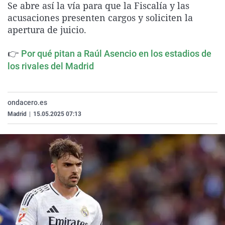
Se abre así la vía para que la Fiscalía y las
La rosa de los vientos
Caso
Extremadura
Virales
acusaciones presenten cargos y soliciten la
Gente viajera
Retornados
Galicia
Televisión
apertura de juicio.
Como el perro y el gat
Equipo de investigaci
La Rioja
Elecciones
👉
Por qué pitan a Raúl Asencio en los estadios de
Operación Viuda Negr
Navarra
los rivales del Madrid
País Vasco
ondacero.es
Madrid
|
15.05.2025 07:13