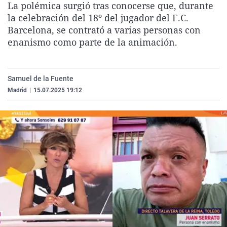
La polémica surgió tras conocerse que, durante
La rosa de los vientos
Caso
Extremadura
Virales
la celebración del 18º del jugador del F.C.
Gente viajera
Retornados
Galicia
Televisión
Barcelona, se contrató a varias personas con
enanismo como parte de la animación.
Como el perro y el gat
Equipo de investigaci
La Rioja
Elecciones
Operación Viuda Negr
Navarra
Samuel de la Fuente
País Vasco
Madrid
|
15.07.2025 19:12