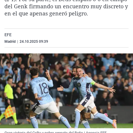
La rosa de los vientos
Caso
Extremadura
Virales
del Genk firmando un encuentro muy discreto y
en el que apenas generó peligro.
Gente viajera
Retornados
Galicia
Televisión
Como el perro y el gat
Equipo de investigaci
La Rioja
Elecciones
EFE
Operación Viuda Negr
Navarra
Madrid
|
24.10.2025 09:39
País Vasco
Gran victoria del Celta y pobre empate del Betis | Agencia EFE