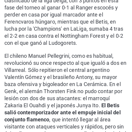
clasificado de la liga belga, con 3 puntos en esta
fase del torneo al ganar 0-1 al Ranger escocés y
perder en casa por igual marcador ante el
Ferencvaros húngaro, mientras que el Betis, en
lucha por la 'Champions' en LaLiga, sumaba 4 tras
el 2-2 en casa contra el Nottingham Forest y el 0-2
con el que ganó al Ludogorets.
El chileno Manuel Pellegrini, como es habitual,
revolucionó su once respecto al que igualó a dos en
Villarreal. Sólo repitieron el central argentino
Valentín Gómez y el brasileño Antony, su mayor
baza ofensiva y bigoleador en La Cerámica. En el
Genk, el alemán Thorsten Fink no pudo contar por
lesión con dos de sus atacantes: el marroquí
Zakaria El Ouahdi y el japonés Junya Ito.
El Betis
salió contemporizador ante el empuje inicial del
conjunto flamenco
, que intentó llegar al área
visitante con ataques verticales y rápidos, pero sin