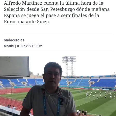
Alfredo Martínez cuenta la última hora de la
La rosa de los vientos
Caso
Extremadura
Virales
Selección desde San Petesburgo dónde mañana
Gente viajera
Retornados
Galicia
Televisión
España se juega el pase a semifinales de la
Eurocopa ante Suiza
Como el perro y el gat
Equipo de investigaci
La Rioja
Elecciones
Operación Viuda Negr
Navarra
ondacero.es
País Vasco
Madrid
|
01.07.2021 19:12