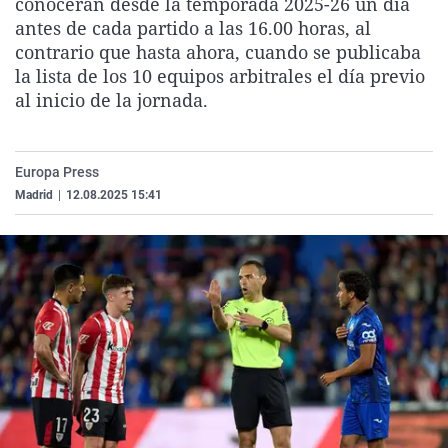
conocerán desde la temporada 2025-26 un día
La rosa de los vientos
Caso
Extremadura
Virales
antes de cada partido a las 16.00 horas, al
contrario que hasta ahora, cuando se publicaba
Gente viajera
Retornados
Galicia
Televisión
la lista de los 10 equipos arbitrales el día previo
Como el perro y el gat
Equipo de investigaci
La Rioja
Elecciones
al inicio de la jornada.
Operación Viuda Negr
Navarra
País Vasco
Europa Press
Madrid
|
12.08.2025 15:41