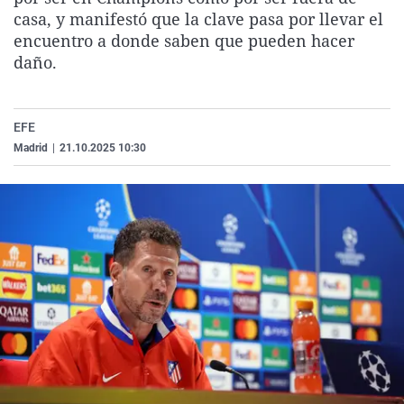
La rosa de los vientos
Caso
Extremadura
Virales
casa, y manifestó que la clave pasa por llevar el
encuentro a donde saben que pueden hacer
Gente viajera
Retornados
Galicia
Televisión
daño.
Como el perro y el gat
Equipo de investigaci
La Rioja
Elecciones
Operación Viuda Negr
Navarra
EFE
País Vasco
Madrid
|
21.10.2025 10:30