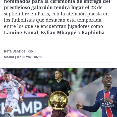
nominados para la ceremonia de entrega del
La rosa de los vientos
Caso
Extremadura
Virales
prestigioso galardón tendrá lugar el 22
de
septiembre en París, con la atención puesta en
Gente viajera
Retornados
Galicia
Televisión
los futbolistas que destacan esta temporada,
Como el perro y el gat
Equipo de investigaci
La Rioja
Elecciones
entre los que se encuentran jugadores como
Lamine Yamal
,
Kylian Mbappé
Operación Viuda Negr
Navarra
o
Raphinha
País Vasco
Rafa Sanz del Río
Madrid
|
07.08.2025 06:00