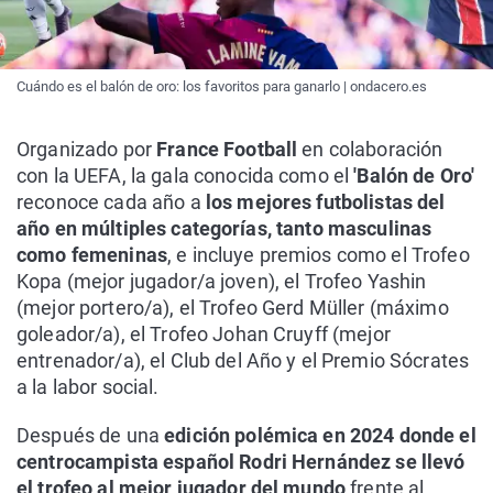
Cuándo es el balón de oro: los favoritos para ganarlo | ondacero.es
Organizado por
France Football
en colaboración
con la UEFA, la gala conocida como el
'Balón de Oro'
reconoce cada año a
los mejores futbolistas del
año en múltiples categorías, tanto masculinas
como femeninas
, e incluye premios como el Trofeo
Kopa (mejor jugador/a joven), el Trofeo Yashin
(mejor portero/a), el Trofeo Gerd Müller (máximo
goleador/a), el Trofeo Johan Cruyff (mejor
entrenador/a), el Club del Año y el Premio Sócrates
a la labor social.
Después de una
edición polémica en 2024 donde el
centrocampista español Rodri Hernández se llevó
el trofeo al mejor jugador del mundo
frente al