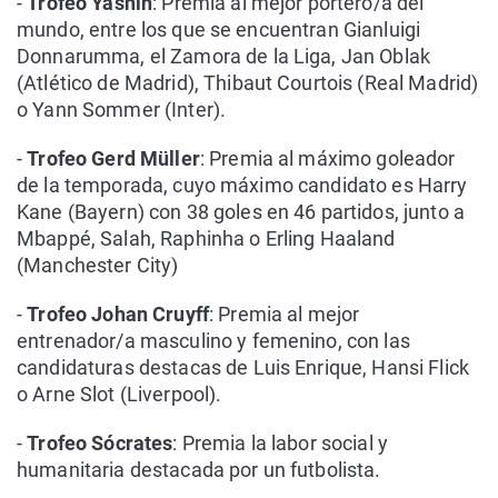
-
Trofeo Yashin
: Premia al mejor portero/a del
mundo, entre los que se encuentran Gianluigi
Donnarumma, el Zamora de la Liga, Jan Oblak
(Atlético de Madrid), Thibaut Courtois (Real Madrid)
o Yann Sommer (Inter).
-
Trofeo Gerd Müller
: Premia al máximo goleador
de la temporada, cuyo máximo candidato es Harry
Kane (Bayern) con 38 goles en 46 partidos, junto a
Mbappé, Salah, Raphinha o Erling Haaland
(Manchester City)
-
Trofeo
Johan Cruyff
: Premia al mejor
entrenador/a masculino y femenino, con las
candidaturas destacas de Luis Enrique, Hansi Flick
o Arne Slot (Liverpool).
-
Trofeo Sócrates
: Premia la labor social y
humanitaria destacada por un futbolista.