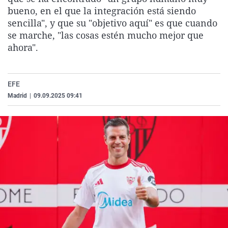
La rosa de los vientos
Caso
Extremadura
Virales
bueno, en el que la integración está siendo
sencilla", y que su "objetivo aquí" es que cuando
Gente viajera
Retornados
Galicia
Televisión
se marche, "las cosas estén mucho mejor que
Como el perro y el gat
Equipo de investigaci
La Rioja
Elecciones
ahora".
Operación Viuda Negr
Navarra
País Vasco
EFE
Madrid
|
09.09.2025 09:41