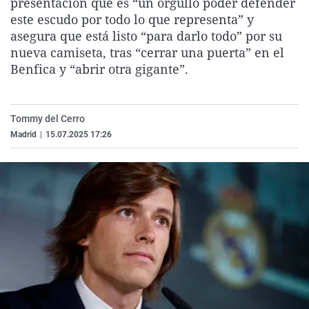
presentación que es “un orgullo poder defender
La rosa de los vientos
Caso
Extremadura
Virales
este escudo por todo lo que representa” y
asegura que está listo “para darlo todo” por su
Gente viajera
Retornados
Galicia
Televisión
nueva camiseta, tras “cerrar una puerta” en el
Como el perro y el gat
Equipo de investigaci
La Rioja
Elecciones
Benfica y “abrir otra gigante”.
Operación Viuda Negr
Navarra
País Vasco
Tommy del Cerro
Madrid
|
15.07.2025 17:26